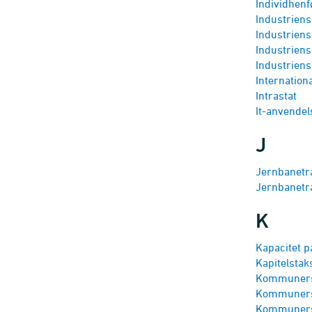
Individhenf
Industriens
Industriens
Industrien
Industriens
Internation
Intrastat
It-anvendel
J
Jernbane­tr
Jernbanetra
K
Kapacitet p
Kapitels­tak
Kommuners 
Kommuners 
Kommuners 