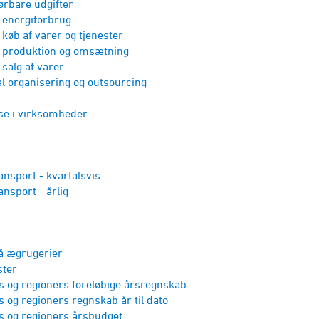
ørbare udgifter
 energi­forbrug
 køb af varer og tjenester
s produktion og omsætning
 salg af varer
al organisering og outsourcing
se i virksomheder
ansport - kvartalsvis
nsport - årlig
å ægrugerier
ster
og regioners foreløbige årsregnskab
og regioners regnskab år til dato
og regioners årsbudget