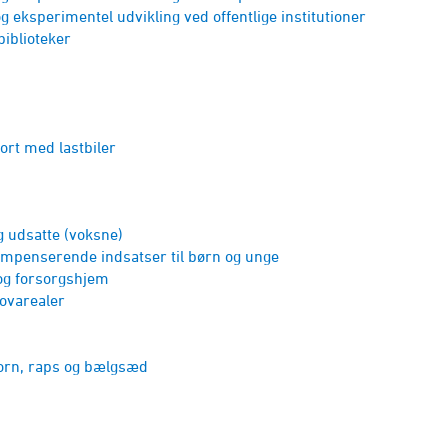
g eksperimentel udvikling ved offentlige institutioner
biblioteker
rt med lastbiler
 udsatte (voksne)
mpenserende indsatser til børn og unge
og forsorgshjem
ovarealer
korn, raps og bælgsæd