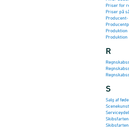
Priser for 
Priser på 
Producent- 
Producentpr
Produktion 
Produktion 
R
Regnskabsst
Regnskabsst
Regnskabsst
S
Salg af føde
Scenekunst
Serviceydel
Skibsfarte
Skibsfarten