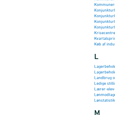
Kommuners 
Konjunktur­
Konjunktur­
Konjunktur­
Konjunktur­
Krisecentr
Kvartalspri
Køb af indu
L
Lagerbehol
Lagerbehol
Landbrug o
Ledige still
Lærer-elev
Lønmodtage
Lønstatistik
M