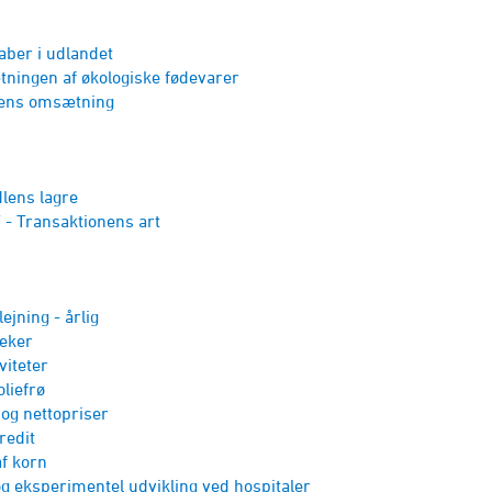
aber i udlandet
tningen af øko­logiske fødevarer
lens omsætning
lens lagre
- Transaktionens art
ejning - årlig
teker
viteter
oliefrø
og nettopriser
redit
f korn
g eksperimentel udvikling ved hospitaler