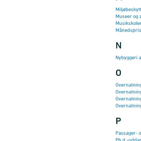
Miljø­beskyt
Museer og 
Musikskole
Månedsprise
N
Nybyggeri a
O
Overnat­nin
Overnat­nin
Overnat­nin
Overnat­nin
P
Passager- 
Ph.d.-udda