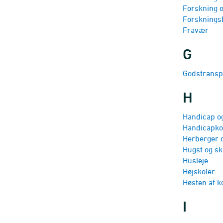
Forskning o
Forsknings­
Fravær
G
Godstranspo
H
Handicap og
Handicapko
Herberger 
Hugst og sk
Husleje
Højskoler
Høsten af 
I