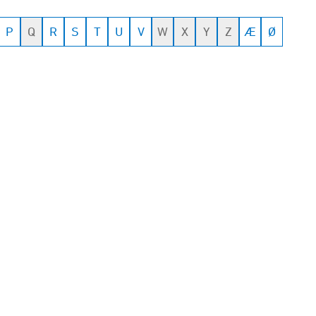
P
Q
R
S
T
U
V
W
X
Y
Z
Æ
Ø