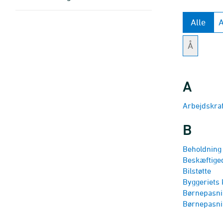
Alle
Å
A
Arbejds­kra
B
Beholdning 
Beskæftig­e
Bilstøtte
Byggeriets 
Børnepasni
Børnepasning