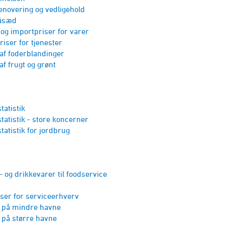
renovering og vedligehold
såsæd
og importpriser for varer
iser for tjenester
af foder­blandinger
af frugt og grønt
atistik
atistik - store koncerner
atistik for jordbrug
- og drikkevarer til foodservice
ser for serviceerhverv
n på mindre havne
 på større havne