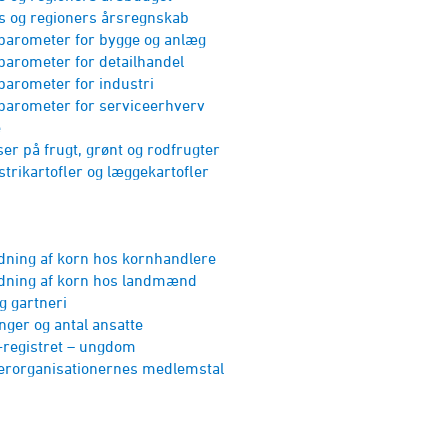
og regioners årsregnskab
barometer for bygge og anlæg
barometer for detailhandel
barometer for industri
barometer for service­erhverv
e
ser på frugt, grønt og rodfrugter
strikartofler og læggekartofler
dning af korn hos kornhandlere
dning af korn hos landmænd
g gartneri
inger og antal ansatte
-registret – ungdom
r­organisa­tionernes medlemstal