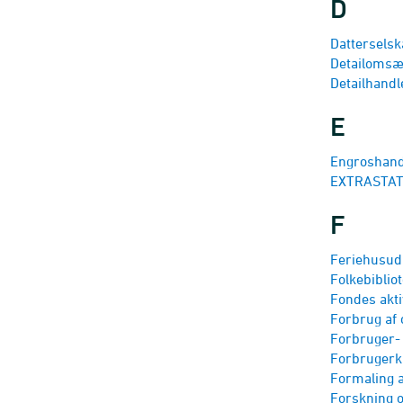
D
Datterselsk
Detail­omsæ
Detailhand
E
Engroshand
EXTRASTAT 
F
Feriehusudl
Folke­biblio
Fondes akti
Forbrug af 
Forbruger- 
Forbrugerk
Formaling a
Forskning o