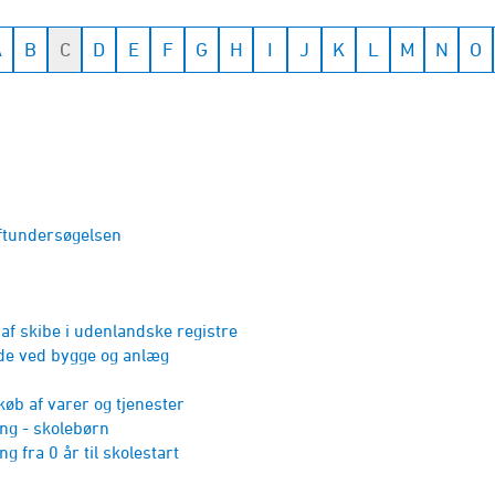
A
B
C
D
E
F
G
H
I
J
K
L
M
N
O
ftunder­søgelsen
af skibe i udenland­ske registre
de ved bygge og anlæg
køb af varer og tjenester
ng - skolebørn
 fra 0 år til skolestart