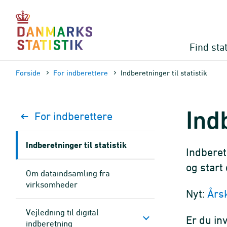
Gå
til
sidens
indhold
Find stat
Forside
For indberettere
Indberetninger til statistik
Ind
For indberettere
Indberetninger til statistik
Indberet
og start
Om dataindsamling fra
virksomheder
Nyt:
Årsk
Vejledning til digital
Er du in
indberetning