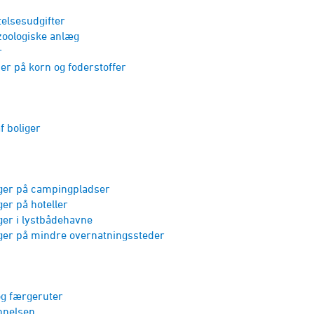
tel­sesudgifter
zoologiske anlæg
r
r på korn og foderstoffer
f boliger
ger på camping­pladser
ger på hoteller
ger i lystbåde­havne
ger på mindre overnatningssteder
og færgeruter
nnelsen