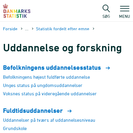
Gå
til
sidens
SØG
MENU
indhold
Forside
...
Statistik fordelt efter emne
Uddannelse og forskning
Befolkningens
uddannelsesstatus
Befolkningens højest fuldførte uddannelse
Unges status på ungdomsuddannelser
Voksnes status på videregående uddannelser
Fuldtidsuddannelser
Uddannelser på tværs af uddannelsesniveau
Grundskole