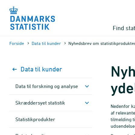
Gå
til
sidens
indhold
Find stat
Forside
Data til kunder
Nyhedsbrev om statistikprodukter
Nyh
Data til kunder
yde
Data til forskning og analyse
Skræddersyet statistik
Nedenfor ka
af relevant
Statistikprodukter
tilmelding 
udsendelse