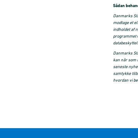
Sådan behand
Danmarks Stat
modtage et el
indholdet af 
programmet Cl
databeskyttels
Danmarks Stat
kan når som h
seneste nyhed
samtykke tilb
hvordan vi be