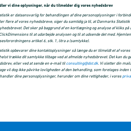
ler vi dine oplysninger, når du tilmelder dig vores nyhedsbrev
istik er dataansvarlig for behandlingen af dine personoplysninger i forbin
ler flere af vores nyhedsbreve, siger du samtidig ja til, at Danmarks Statist
nyhedsbrevet. Det sker på baggrund af en kortlægning og analyse af kliks på a
ickDimensions til at udarbejde analysen og til at udsende det med. Hjemlen 
esforordningens artikel 6, stk. 1, litra a (samtykke).
istik opbevarer dine kontaktoplysninger så længe du er tilmeldt et af vores
elst trække dit samtykke tilbage ved at afmelde nyhedsbrevet. Det kan du gør
sbrev, eller ved at sende en e-mail til
consulting@dst.dk
. Vi sletter din ma
age vil dog ikke påvirke lovligheden af den behandling, som foretages inde
handler dine personoplysninger, herunder om dine rettigheder, i vores
priva