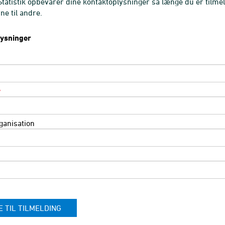
atistik opbevarer dine kontaktoplysninger så længe du er tilmel
ne til andre.
lysninger
*
ganisation