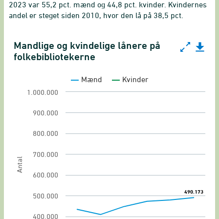
2023 var 55,2 pct. mænd og 44,8 pct. kvinder. Kvindernes
andel er steget siden 2010, hvor den lå på 38,5 pct.
Mandlige og kvindelige lånere på
Mandlige og kvindelige lånere på folkebiblioteker
folkebibliotekerne
Line chart with 2 lines.
Mænd
Kvinder
Udlån og lånere
1.000.000
View as data table, Mandlige og kvindelige lån
900.000
The chart has 1 X axis displaying categories.
The chart has 1 Y axis displaying Antal. Range:
800.000
700.000
Antal
600.000
490.173
490.173
500.000
400.000