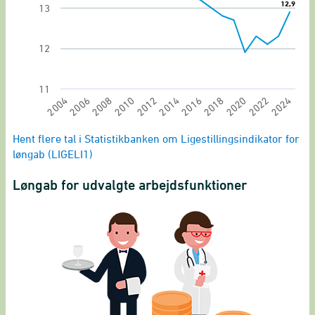
12,9
12,9
13
12
11
2024
2012
2022
2010
2020
2008
2018
2006
2016
2004
2014
End of interactive chart.
Hent flere tal i Statistikbanken om Ligestillingsindikator for
løngab (LIGELI1)
Løngab for udvalgte arbejdsfunktioner