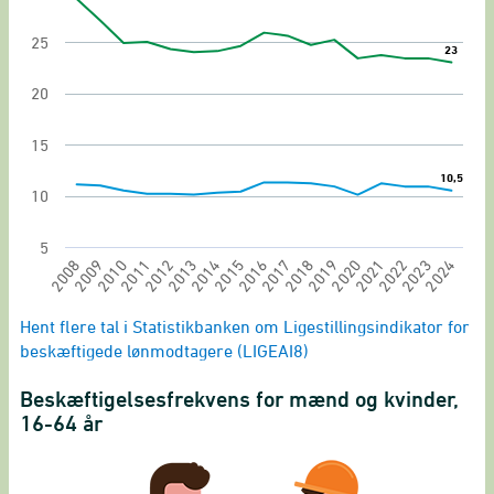
The chart has 1 X axis displaying categories.
The chart has 1 Y axis displaying values. Range: 
25
23
23
20
15
10,5
10,5
10
5
2020
2021
2022
2023
2024
2008
2009
2010
2011
2012
2013
2014
2015
2016
2017
2018
2019
End of interactive chart.
Hent flere tal i Statistikbanken om Ligestillingsindikator for
beskæftigede lønmodtagere (LIGEAI8)
Beskæftigelsesfrekvens for mænd og kvinder,
16-64 år