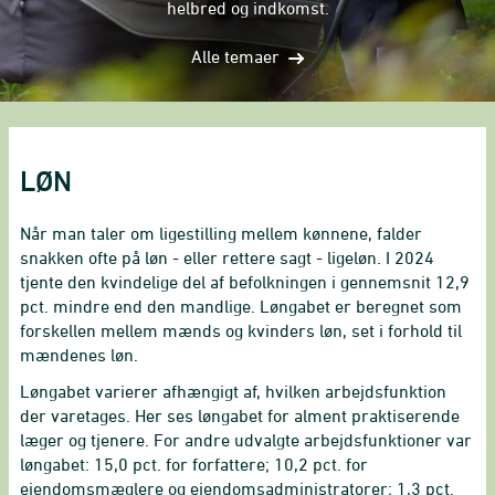
helbred og indkomst.
Alle temaer
LØN
Når man taler om ligestilling mellem kønnene, falder
snakken ofte på løn - eller rettere sagt - ligeløn. I 2024
tjente den kvindelige del af befolkningen i gennemsnit 12,9
pct. mindre end den mandlige. Løngabet er beregnet som
forskellen mellem mænds og kvinders løn, set i forhold til
mændenes løn.
Løngabet varierer afhængigt af, hvilken arbejdsfunktion
der varetages. Her ses løngabet for alment praktiserende
læger og tjenere. For andre udvalgte arbejdsfunktioner var
løngabet: 15,0 pct. for forfattere; 10,2 pct. for
ejendomsmæglere og ejendomsadministratorer; 1,3 pct.