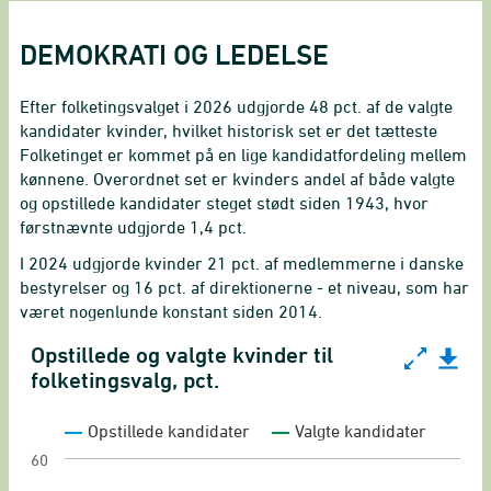
DEMOKRATI OG LEDELSE
Efter folketingsvalget i 2026 udgjorde 48 pct. af de valgte
kandidater kvinder, hvilket historisk set er det tætteste
Folketinget er kommet på en lige kandidatfordeling mellem
kønnene. Overordnet set er kvinders andel af både valgte
og opstillede kandidater steget stødt siden 1943, hvor
førstnævnte udgjorde 1,4 pct.
I 2024 udgjorde kvinder 21 pct. af medlemmerne i danske
bestyrelser og 16 pct. af direktionerne - et niveau, som har
været nogenlunde konstant siden 2014.
Opstillede og valgte kvinder til
Opstillede og valgte kvinder til folketingsvalg, pct
folketingsvalg, pct.
Line chart with 2 lines.
Opstillede kandidater
Valgte kandidater
Ligestillingsindikator for opstillede og valgte k
60
View as data table, Opstillede og valgte kvinder 