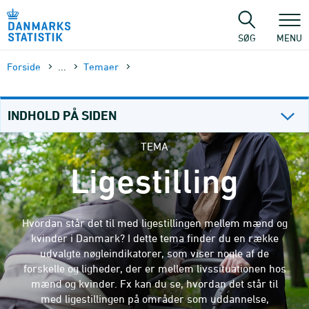
Gå
til
sidens
SØG
MENU
indhold
Forside
...
Temaer
INDHOLD PÅ SIDEN
TEMA
Ligestilling
Hvordan står det til med ligestillingen mellem mænd og
kvinder i Danmark? I dette tema finder du en række
udvalgte nøgleindikatorer, som viser nogle af de
forskelle og ligheder, der er mellem livssituationen hos
mænd og kvinder. Fx kan du se, hvordan det står til
med ligestillingen på områder som uddannelse,