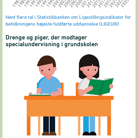
2009
1997
2019
2007
1995
2017
2005
1993
2015
2003
2025
1991
2013
2001
2023
1989
2011
1999
2021
1987
End of interactive chart.
Hent flere tal i Statistikbanken om Ligestillingsindikator for
befolkningens højeste fuldførte uddannelse (LIGEUI0)
Drenge og piger, der modtager
specialundervisning i grundskolen