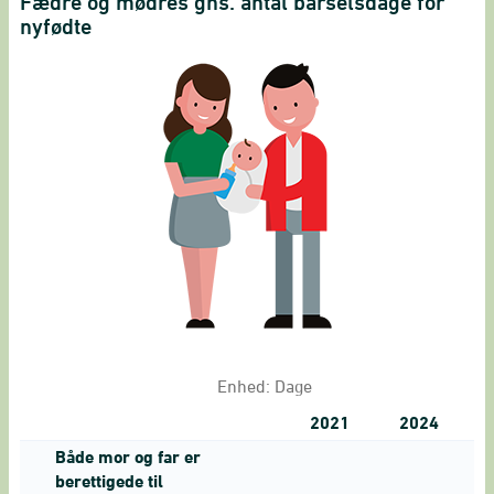
Fædre og mødres gns. antal barselsdage for
nyfødte
Enhed:
Dage
2021
2024
Både mor og far er
berettigede til