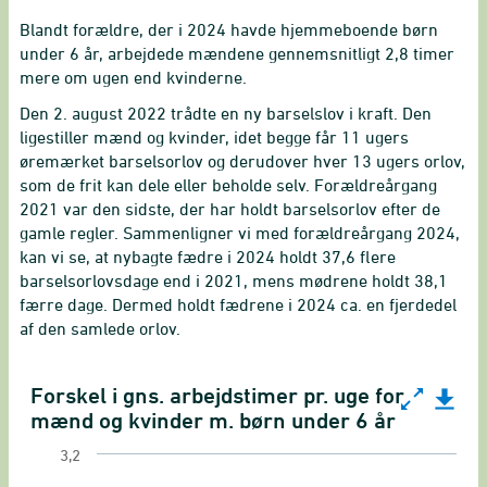
Blandt forældre, der i 2024 havde hjemmeboende børn
under 6 år, arbejdede mændene gennemsnitligt 2,8 timer
mere om ugen end kvinderne.
Den 2. august 2022 trådte en ny barselslov i kraft. Den
ligestiller mænd og kvinder, idet begge får 11 ugers
øremærket barselsorlov og derudover hver 13 ugers orlov,
som de frit kan dele eller beholde selv. Forældreårgang
2021 var den sidste, der har holdt barselsorlov efter de
gamle regler. Sammenligner vi med forældreårgang 2024,
kan vi se, at nybagte fædre i 2024 holdt 37,6 flere
barselsorlovsdage end i 2021, mens mødrene holdt 38,1
færre dage. Dermed holdt fædrene i 2024 ca. en fjerdedel
af den samlede orlov.
Forskel i gns. arbejdstimer pr. uge for
Forskel i gns. arbejdstimer pr. uge for mænd og 
mænd og kvinder m. børn under 6 år
3,2
Line chart with 17 data points.