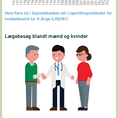
End of interactive chart.
Hent flere tal i Statistikbanken om Ligestillingsindikator for
middellevetid for 0-årige (LIGEHI1)
Lægebesøg blandt mænd og kvinder