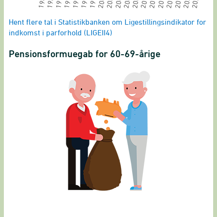
2011
2013
2015
2017
2019
2021
2023
1987
1989
1991
1993
1995
1997
1999
2001
2003
2005
2007
2009
End of interactive chart.
Hent flere tal i Statistikbanken om Ligestillingsindikator for
indkomst i parforhold (LIGEII4)
Pensionsformuegab for 60-69-årige