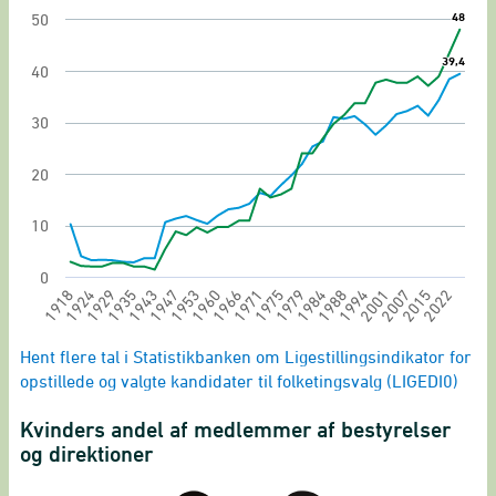
48
48
50
The chart has 1 X axis displaying categories.
The chart has 1 Y axis displaying values. Range: 
39,4
39,4
40
30
20
10
0
1918
1924
1929
1935
1943
1947
1953
1960
1966
1971
1975
1979
1984
1988
1994
2001
2007
2015
2022
End of interactive chart.
Hent flere tal i Statistikbanken om Ligestillingsindikator for
opstillede og valgte kandidater til folketingsvalg (LIGEDI0)
Kvinders andel af medlemmer af bestyrelser
og direktioner