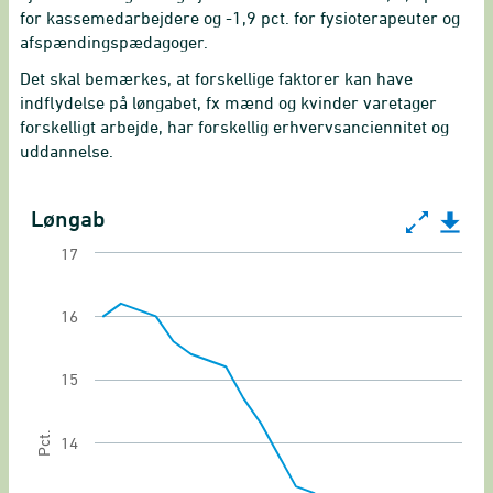
for kassemedarbejdere og -1,9 pct. for fysioterapeuter og
afspændingspædagoger.
Det skal bemærkes, at forskellige faktorer kan have
indflydelse på løngabet, fx mænd og kvinder varetager
forskelligt arbejde, har forskellig erhvervsanciennitet og
uddannelse.
Løngab
Løngab
17
Line chart with 21 data points.
Ligestillingsindikator for løngab
16
View as data table, Løngab
15
The chart has 1 X axis displaying categories.
The chart has 1 Y axis displaying Pct.. Range: 11
Pct.
14