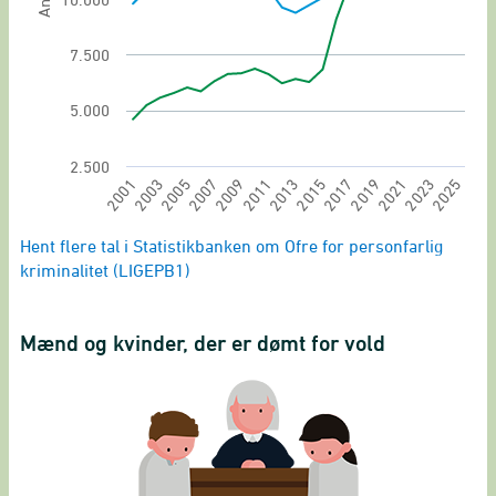
7.500
5.000
2.500
2011
2025
2003
2017
2009
2023
2001
2015
2007
2021
2013
2005
2019
End of interactive chart.
Hent flere tal i Statistikbanken om Ofre for personfarlig
kriminalitet (LIGEPB1)
Mænd og kvinder, der er dømt for vold