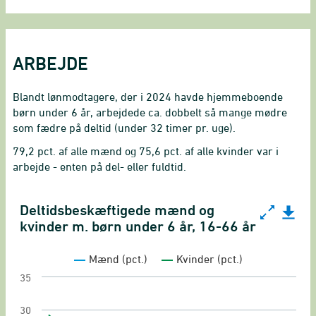
ARBEJDE
Blandt lønmodtagere, der i 2024 havde hjemmeboende
børn under 6 år, arbejdede ca. dobbelt så mange mødre
som fædre på deltid (under 32 timer pr. uge).
79,2 pct. af alle mænd og 75,6 pct. af alle kvinder var i
arbejde - enten på del- eller fuldtid.
Deltidsbeskæftigede mænd og
Deltidsbeskæftigede mænd og kvinder m. børn und
kvinder m. børn under 6 år, 16-66 år
Line chart with 2 lines.
Mænd (pct.)
Kvinder (pct.)
Ligestillingsindikator for beskæftigede lønmod
35
View as data table, Deltidsbeskæftigede mænd 
30