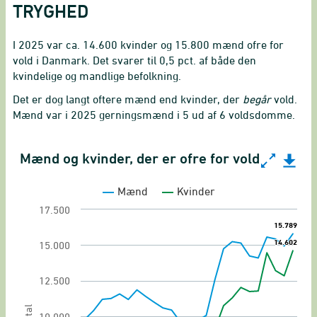
TRYGHED
I 2025 var ca. 14.600 kvinder og 15.800 mænd ofre for
vold i Danmark. Det svarer til 0,5 pct. af både den
kvindelige og mandlige befolkning.
Det er dog langt oftere mænd end kvinder, der
begår
vold.
Mænd var i 2025 gerningsmænd i 5 ud af 6 voldsdomme.
Mænd og kvinder, der er ofre for vold
Mænd og kvinder, der er ofre for vold
Mænd
Kvinder
Line chart with 2 lines.
17.500
Ofre for personfarlig kriminalitet
15.789
15.789
View as data table, Mænd og kvinder, der er of
14.602
14.602
15.000
The chart has 1 X axis displaying categories.
12.500
The chart has 1 Y axis displaying Antal. Range: 
Antal
10.000