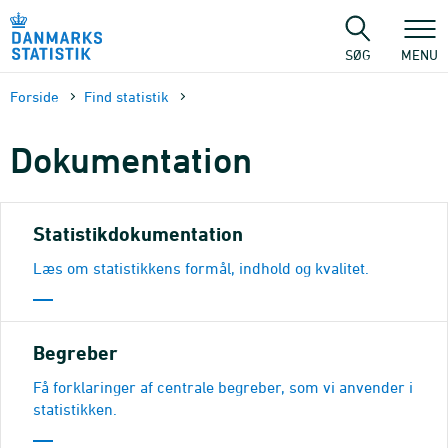
Gå
til
sidens
SØG
MENU
indhold
Forside
Find statistik
Dokumen­tation
Statistikdokumentation
Læs om statistikkens formål, indhold og kvalitet.
Begreber
Få forklaringer af centrale begreber, som vi anvender i
statistikken.