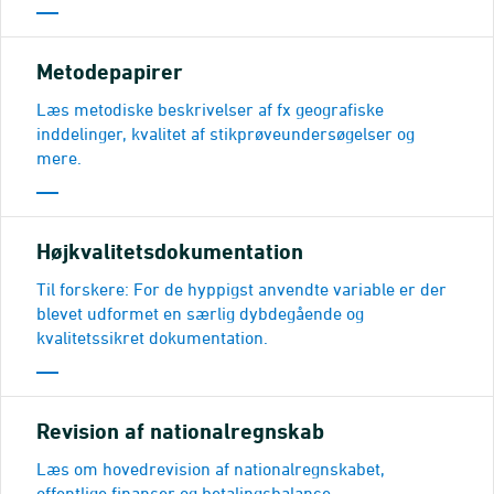
Metodepapirer
Læs metodiske beskrivelser af fx geografiske
inddelinger, kvalitet af stikprøveundersøgelser og
mere.
Højkvalitetsdokumentation
Til forskere: For de hyppigst anvendte variable er der
blevet udformet en særlig dybdegående og
kvalitetssikret dokumentation.
Revision af nationalregnskab
Læs om hovedrevision af nationalregnskabet,
offentlige finanser og betalingsbalance.