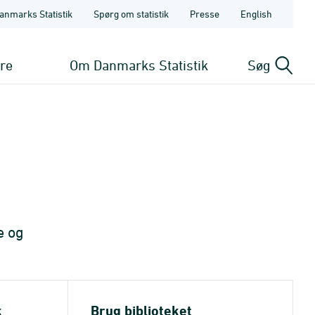
anmarks Statistik
Spørg om statistik
Presse
English
ere
Om Danmarks Statistik
Søg
e og
k
Brug biblioteket