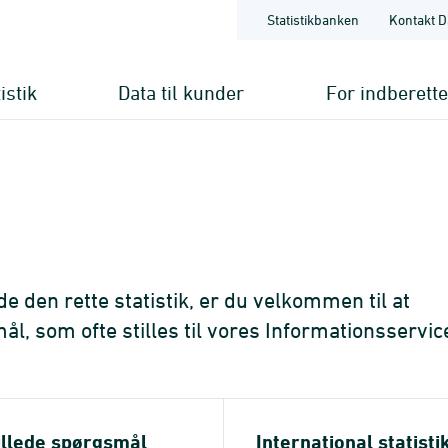
Statistikbanken
Kontakt D
istik
Data til kunder
For indberett
nde den rette statistik, er du velkommen til at
l, som ofte stilles til vores Informationsservic
illede spørgsmål
International statisti