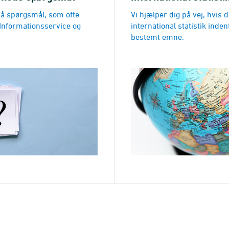
på spørgsmål, som ofte
Vi hjælper dig på vej, hvis 
il Informationsservice og
international statistik inden
bestemt emne.