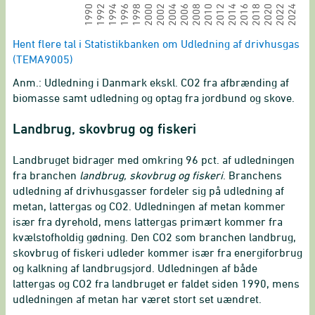
2014
2002
1990
2024
2000
2012
2022
2010
1998
2020
2008
1996
2018
2006
1994
2016
1992
2004
End of interactive chart.
Hent flere tal i Statistikbanken om Udledning af drivhusgas
(TEMA9005)
Anm.: Udledning i Danmark ekskl. CO2 fra afbrænding af
biomasse samt udledning og optag fra jordbund og skove.
Landbrug, skovbrug og fiskeri
Landbruget bidrager med omkring 96 pct. af udledningen
fra branchen
landbrug, skovbrug og fiskeri
. Branchens
udledning af drivhusgasser fordeler sig på udledning af
metan, lattergas og CO2. Udledningen af metan kommer
især fra dyrehold, mens lattergas primært kommer fra
kvælstofholdig gødning. Den CO2 som branchen landbrug,
skovbrug of fiskeri udleder kommer især fra energiforbrug
og kalkning af landbrugsjord. Udledningen af både
lattergas og CO2 fra landbruget er faldet siden 1990, mens
udledningen af metan har været stort set uændret.