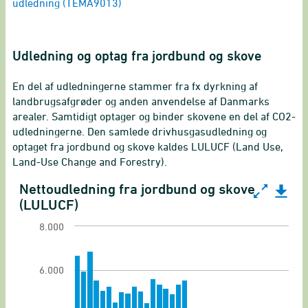
udledning (TEMA9013)
Udledning og optag fra jordbund og skove
En del af udledningerne stammer fra fx dyrkning af
landbrugsafgrøder og anden anvendelse af Danmarks
arealer. Samtidigt optager og binder skovene en del af CO2-
udledningerne. Den samlede drivhusgasudledning og
optaget fra jordbund og skove kaldes LULUCF (Land Use,
Land-Use Change and Forestry).
Nettoudledning fra jordbund og skove
Nettoudledning fra jordbund og skove (LULUCF)
(LULUCF)
Bar chart with 34 bars.
8.000
Overgangstabel for drivhusgasser
View as data table, Nettoudledning fra jordbu
6.000
The chart has 1 X axis displaying categories.
The chart has 1 Y axis displaying 1.000 ton. Ran