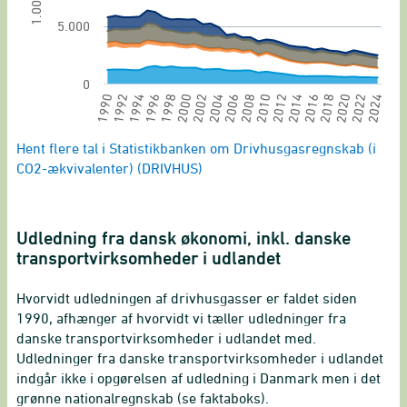
5.000
0
2016
1994
2018
1996
2020
1998
2022
2000
2024
2002
2004
2006
2008
2010
2012
1990
2014
1992
End of interactive chart.
Hent flere tal i Statistikbanken om Drivhusgasregnskab (i
CO2-ækvivalenter) (DRIVHUS)
Udledning fra dansk økonomi, inkl. danske
transportvirksomheder i udlandet
Hvorvidt udledningen af drivhusgasser er faldet siden
1990, afhænger af hvorvidt vi tæller udledninger fra
danske transportvirksomheder i udlandet med.
Udledninger fra danske transportvirksomheder i udlandet
indgår ikke i opgørelsen af udledning i Danmark men i det
grønne nationalregnskab (se faktaboks).