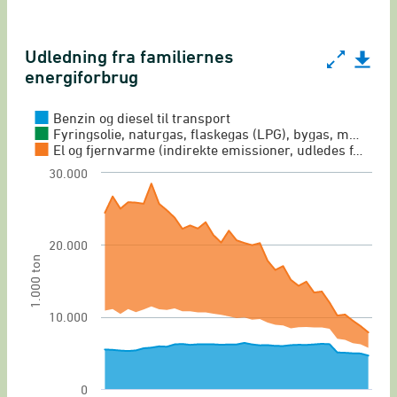
Udledning fra familiernes
Udledning fra familiernes energiforbrug
energiforbrug
Chart with 3 data series.
CO2-udledning fra familiernes energiforbrug
Benzin og diesel til transport
Fyringsolie, naturgas, flaskegas (LPG), bygas, m…
View as data table, Udledning fra familiernes 
El og fjernvarme (indirekte emissioner, udledes f…
The chart has 1 X axis displaying categories.
30.000
The chart has 1 Y axis displaying 1.000 ton. Ran
20.000
1.000 ton
10.000
0