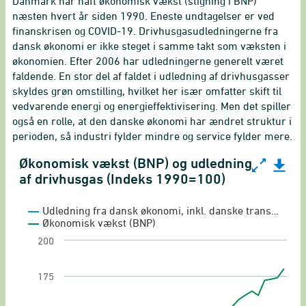
Danmark har haft økonomisk vækst (stigning i BNP)
næsten hvert år siden 1990. Eneste undtagelser er ved
finanskrisen og COVID-19. Drivhusgasudledningerne fra
dansk økonomi er ikke steget i samme takt som væksten i
økonomien. Efter 2006 har udledningerne generelt været
faldende. En stor del af faldet i udledning af drivhusgasser
skyldes grøn omstilling, hvilket her især omfatter skift til
vedvarende energi og energieffektivisering. Men det spiller
også en rolle, at den danske økonomi har ændret struktur i
perioden, så industri fylder mindre og service fylder mere.
Økonomisk vækst (BNP) og udledning
Økonomisk vækst (BNP) og udledning af drivhusgas 
af drivhusgas (Indeks 1990=100)
Line chart with 2 lines.
Økonomisk vækst og udledning af drivhusgas
Udledning fra dansk økonomi, inkl. danske trans…
Økonomisk vækst (BNP)
View as data table, Økonomisk vækst (BNP) og
200
The chart has 1 X axis displaying categories.
The chart has 1 Y axis displaying Indeks. Range:
175