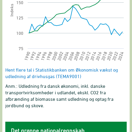
150
Indeks
125
100
75
2002
2020
1994
2012
2004
2022
1996
2014
2006
1998
2024
2016
1990
2008
2000
2018
1992
2010
End of interactive chart.
Hent flere tal i Statistikbanken om Økonomisk vækst og
udledning af drivhusgas (TEMA9001)
Anm.: Udledning fra dansk økonomi, inkl. danske
transportvirksomheder i udlandet, ekskl. CO2 fra
afbrænding af biomasse samt udledning og optag fra
jordbund og skove.
Det grønne nationalregnskab