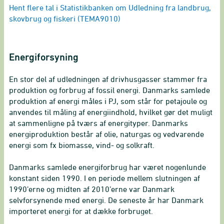
End of interactive chart.
Hent flere tal i Statistikbanken om Udledning fra landbrug,
skovbrug og fiskeri (TEMA9010)
Energiforsyning
En stor del af udledningen af drivhusgasser stammer fra
produktion og forbrug af fossil energi. Danmarks samlede
produktion af energi måles i PJ, som står for petajoule og
anvendes til måling af energiindhold, hvilket gør det muligt
at sammenligne på tværs af energityper. Danmarks
energiproduktion består af olie, naturgas og vedvarende
energi som fx biomasse, vind- og solkraft.
Danmarks samlede energiforbrug har været nogenlunde
konstant siden 1990. I en periode mellem slutningen af
1990’erne og midten af 2010’erne var Danmark
selvforsynende med energi. De seneste år har Danmark
importeret energi for at dække forbruget.