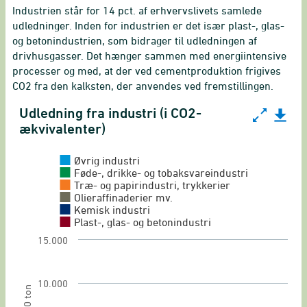
Industrien står for 14 pct. af erhvervslivets samlede
udledninger. Inden for industrien er det især plast-, glas-
og betonindustrien, som bidrager til udledningen af
drivhusgasser. Det hænger sammen med energiintensive
processer og med, at der ved cementproduktion frigives
CO2 fra den kalksten, der anvendes ved fremstillingen.
Udledning fra industri (i CO2-
Udledning fra industri (i CO2-ækvivalenter)
ækvivalenter)
Chart with 6 data series.
Drivhusgasregnskab (i CO2-ækvivalenter)
Øvrig industri
Føde-, drikke- og tobaksvareindustri
View as data table, Udledning fra industri (i C
Træ- og papirindustri, trykkerier
Olieraffinaderier mv.
The chart has 1 X axis displaying categories.
Kemisk industri
The chart has 1 Y axis displaying 1.000 ton. Ran
Plast-, glas- og betonindustri
15.000
10.000
1.000 ton