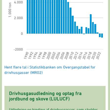
4.000
1.000 ton
2.000
0
-2000
2006
1996
2020
2000
2010
1990
2014
2004
1994
2018
2008
1998
2022
2012
2002
1992
2016
End of interactive chart.
Hent flere tal i Statistikbanken om Overgangstabel for
drivhusgasser (MRO2)
Drivhusgasudledning og optag fra
jordbund og skove (LULUCF)
Udledning og binding af drivhusgasser, som skyldes