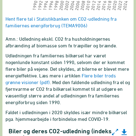
2016
1994
2018
1996
2020
1998
2022
2000
2024
2002
2004
2006
2008
2010
2012
1990
2014
1992
End of interactive chart.
Hent flere tal i Statistikbanken om CO2-udledning fra
familiernes energiforbrug (TEMA9006)
Amn.: Udledning ekskl. CO2 fra husholdningernes
afbrænding af biomasse som fx træpiller og brænde.
Udledningen fra familiernes bilkørsel har været
nogenlunde konstant siden 1990, selvom der er kommet
flere biler på vejene. Det skyldes, at bilerne er blevet mere
energieffektive. Læs mere i artiklen
Flere biler trods
grønne visioner (pdf)
. Med den faldende udledning fra el og
fjernvarme er CO2 fra bilkørsel kommet til at udgøre en
væsentligt større andel af udledningen fra familiernes
energiforbrug siden 1990.
Faldet i udledningen i 2020 skyldes især mindre bilkørsel
pga. hjemmearbejde i forbindelse med COVID-19.
Biler og deres CO2-udledning (indeks
Biler og deres CO2-udledning (indeks 2000)