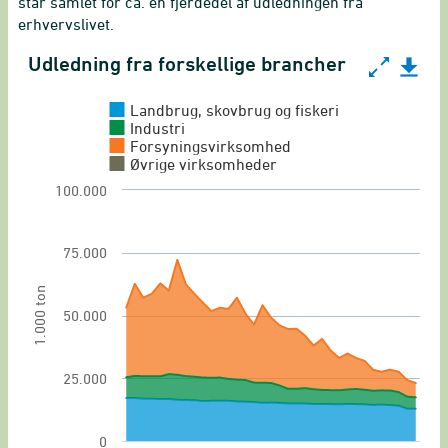
står samlet for ca. en fjerdedel af udledningen fra
erhvervslivet.
Udledning fra forskellige brancher
Udledning fra forskellige brancher
Chart with 4 data series.
Landbrug, skovbrug og fiskeri
Udledning af drivhusgas
Industri
Forsyningsvirksomhed
View as data table, Udledning fra forskellige 
Øvrige virksomheder
The chart has 1 X axis displaying categories.
100.000
The chart has 1 Y axis displaying 1.000 ton. Ran
75.000
1.000 ton
50.000
25.000
0