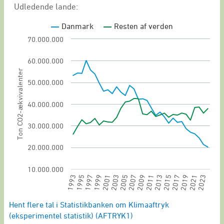
Udledende lande:
Udledende lande:
Danmark
Resten af verden
Klimaaftryk (eksperimentel statistik)
70.000.000
View as data table, Det danske klimaaftryk i 
The chart has 1 X axis displaying categories.
60.000.000
Ton CO2-ækvivalenter
The chart has 1 Y axis displaying Ton CO2-ækvi
50.000.000
40.000.000
30.000.000
20.000.000
10.000.000
1993
1995
1997
1999
2001
2003
2005
2007
2009
2011
2013
2015
2017
2019
2021
2023
End of interactive chart.
Hent flere tal i Statistikbanken om Klimaaftryk
(eksperimentel statistik) (AFTRYK1)