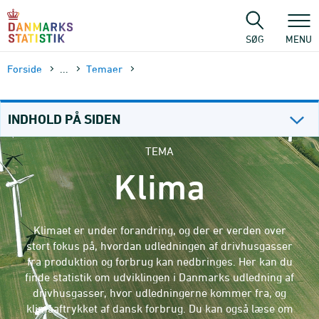
Gå
til
sidens
SØG
MENU
indhold
Forside
...
Temaer
INDHOLD PÅ SIDEN
TEMA
Klima
Klimaet er under forandring, og der er verden over
stort fokus på, hvordan udledningen af drivhusgasser
fra produktion og forbrug kan nedbringes. Her kan du
finde statistik om udviklingen i Danmarks udledning af
drivhusgasser, hvor udledningerne kommer fra, og
klimaaftrykket af dansk forbrug. Du kan også læse om