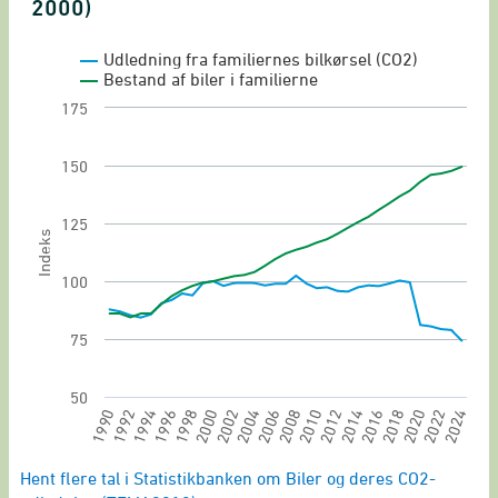
2000)
Line chart with 2 lines.
Biler og deres C02-udledning
Udledning fra familiernes bilkørsel (CO2)
Bestand af biler i familierne
View as data table, Biler og deres CO2-udledni
175
The chart has 1 X axis displaying categories.
The chart has 1 Y axis displaying Indeks. Range:
150
125
Indeks
100
75
50
2002
1994
2020
2012
2004
2022
1996
2014
2006
1998
2024
1990
2016
2008
2000
2018
1992
2010
End of interactive chart.
Hent flere tal i Statistikbanken om Biler og deres CO2-