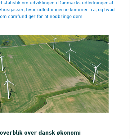
d statistik om udviklingen i Danmarks udledninger af
vhusgasser, hvor udledningerne kommer fra, og hvad
som samfund gør for at nedbringe dem.
 overblik over dansk økonomi