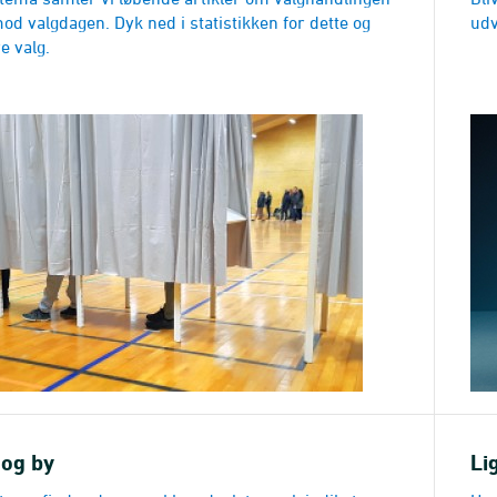
od valgdagen. Dyk ned i statistikken for dette og
udv
re valg.
 og by
Li