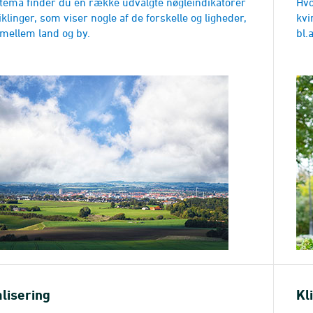
e tema finder du en række udvalgte nøgleindikatorer
Hvo
klinger, som viser nogle af de forskelle og ligheder,
kvi
 mellem land og by.
bl.
alisering
Kl