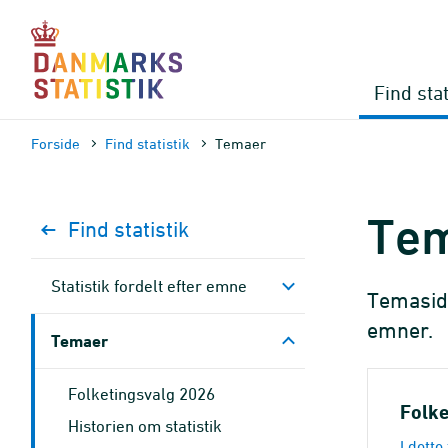
Gå
til
sidens
indhold
Find stat
Forside
Find statistik
Temaer
Te
Find statistik
Statistik fordelt efter emne
Temaside
emner.
Temaer
Folketingsvalg 2026
Folke
Historien om statistik
I dett