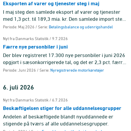
Eksporten af varer og tjenester steg i maj
I maj steg den samlede eksport af varer og tjenester
med 1,3 pct. til 189,3 mia. kr. Den samlede import steg
med 1,8 pct. til 160,4 mia. kr.
Periode: Maj 2026 / Serie:
Betalingsbalance og udenrigshandel
Nyt fra Danmarks Statistik / 9.7.2026
Færre nye personbiler i juni
Der blev registreret 17.300 nye personbiler i juni 2026
opgjort i sæsonkorrigerede tal, og det er 2,3 pct. færre
end i maj.
Periode: Juni 2026 / Serie:
Nyregistrerede motorkøretøjer
6. juli 2026
Nyt fra Danmarks Statistik / 6.7.2026
Beskæftigelsen stiger for alle uddannelsesgrupper
Andelen af beskæftigede blandt nyuddannede er
stigende på tværs af alle uddannelsesgrupper.