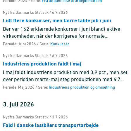
Periode: 2024 / Serie:
Fra uddannelse til arbejdsmarked
Nyt fra Danmarks Statistik / 6.7.2026
Lidt flere konkurser, men færre tabte job i juni
Der var 162 erklærede konkurser i juni blandt aktive
virksomheder, når der korrigeres for normale
sæsonudsving, hvilket svarer til en stigning på 3,3 pct.
Periode: Juni 2026 / Serie:
Konkurser
sammenlignet me ...
Nyt fra Danmarks Statistik / 6.7.2026
Industriens produktion faldt i maj
I maj faldt industriens produktion med 3,9 pct., men set
over perioden marts-maj steg produktionen med 4,7
pct. i forhold til perioden december-februar.
Periode: Maj 2026 / Serie:
Industriens produktion og omsætning
3. juli 2026
Nyt fra Danmarks Statistik / 3.7.2026
Fald i danske lastbilers transportarbejde