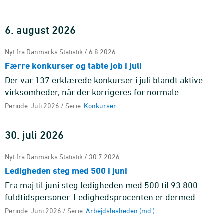
6. august 2026
Nyt fra Danmarks Statistik / 6.8.2026
Færre konkurser og tabte job i juli
Der var 137 erklærede konkurser i juli blandt aktive
virksomheder, når der korrigeres for normale
sæsonudsving, hvilket svarer til et fald på 12,9 pct.
Periode: Juli 2026 / Serie:
Konkurser
30. juli 2026
Nyt fra Danmarks Statistik / 30.7.2026
Ledigheden steg med 500 i juni
Fra maj til juni steg ledigheden med 500 til 93.800
fuldtidspersoner. Ledighedsprocenten er dermed
uændret med 3,1 pct. af arbejdsstyrken.
Periode: Juni 2026 / Serie:
Arbejdsløsheden (md.)