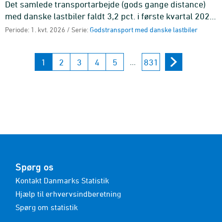
Det samlede transportarbejde (gods gange distance)
med danske lastbiler faldt 3,2 pct. i første kvartal 2026
sammenlignet med fjerde kvartal 2025 og endte på 4,1
Periode: 1. kvt. 2026 / Serie:
Godstransport med danske lastbiler
mia. ton ...
1
2
3
4
5
831
...
Spørg os
Kontakt Danmarks Statistik
Hjælp til erhvervsindberetning
Spørg om statistik