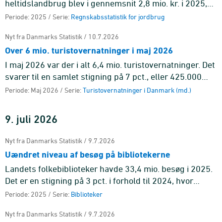
heltidslandbrug blev i gennemsnit 2,8 mio. kr. i 2025,
hvilket var 1,3 mio. kr. mere end i 2024. Resultatet er en
Periode: 2025 / Serie:
Regnskabsstatistik for jordbrug
fremgang fra de ...
Nyt fra Danmarks Statistik / 10.7.2026
Over 6 mio. turistovernatninger i maj 2026
I maj 2026 var der i alt 6,4 mio. turistovernatninger. Det
svarer til en samlet stigning på 7 pct., eller 425.000
flere overnatninger end i maj 2025. Overnatninger på
Periode: Maj 2026 / Serie:
Turistovernatninger i Danmark (md.)
cam ...
9. juli 2026
Nyt fra Danmarks Statistik / 9.7.2026
Uændret niveau af besøg på bibliotekerne
Landets folkebiblioteker havde 33,4 mio. besøg i 2025.
Det er en stigning på 3 pct. i forhold til 2024, hvor
folkebibliotekerne havde 32,5 mio. besøg.
Periode: 2025 / Serie:
Biblioteker
Nyt fra Danmarks Statistik / 9.7.2026