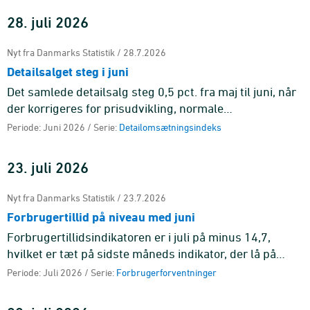
28. juli 2026
Nyt fra Danmarks Statistik / 28.7.2026
Detailsalget steg i juni
Det samlede detailsalg steg 0,5 pct. fra maj til juni, når
der korrigeres for prisudvikling, normale
sæsonudsving og effekten af handelsdage. Det er
Periode: Juni 2026 / Serie:
Detailomsætningsindeks
anden måned i træk me ...
23. juli 2026
Nyt fra Danmarks Statistik / 23.7.2026
Forbrugertillid på niveau med juni
Forbrugertillidsindikatoren er i juli på minus 14,7,
hvilket er tæt på sidste måneds indikator, der lå på
minus 14,0. Gennemsnittet for de seneste seks
Periode: Juli 2026 / Serie:
Forbrugerforventninger
måneder ligger på ...