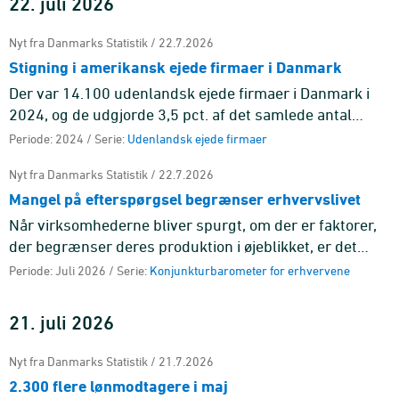
22. juli 2026
Nyt fra Danmarks Statistik / 22.7.2026
Stigning i amerikansk ejede firmaer i Danmark
Der var 14.100 udenlandsk ejede firmaer i Danmark i
2024, og de udgjorde 3,5 pct. af det samlede antal
firmaer i den markedsrettede sektor i Danmark. Fra
Periode: 2024 / Serie:
Udenlandsk ejede firmaer
2023 til 2024 st ...
Nyt fra Danmarks Statistik / 22.7.2026
Mangel på efterspørgsel begrænser erhvervslivet
Når virksomhederne bliver spurgt, om der er faktorer,
der begrænser deres produktion i øjeblikket, er det
mangel på efterspørgsel, der er den mest udbredte
Periode: Juli 2026 / Serie:
Konjunkturbarometer for erhvervene
årsag på tværs ...
21. juli 2026
Nyt fra Danmarks Statistik / 21.7.2026
2.300 flere lønmodtagere i maj