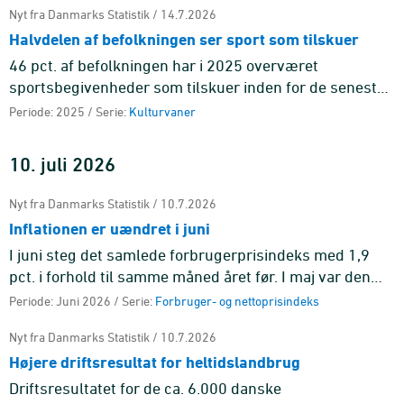
Nyt fra Danmarks Statistik / 14.7.2026
Halvdelen af befolkningen ser sport som tilskuer
46 pct. af befolkningen har i 2025 overværet
sportsbegivenheder som tilskuer inden for de seneste
12 måneder. De yngste er oftest på stadion. 18 pct.
Periode: 2025 / Serie:
Kulturvaner
blandt de 16-24-årig ...
10. juli 2026
Nyt fra Danmarks Statistik / 10.7.2026
Inflationen er uændret i juni
I juni steg det samlede forbrugerprisindeks med 1,9
pct. i forhold til samme måned året før. I maj var den
tilsvarende stigning ligeledes 1,9 pct. Det er
Periode: Juni 2026 / Serie:
Forbruger- og nettoprisindeks
hovedgruppen tra ...
Nyt fra Danmarks Statistik / 10.7.2026
Højere driftsresultat for heltidslandbrug
Driftsresultatet for de ca. 6.000 danske