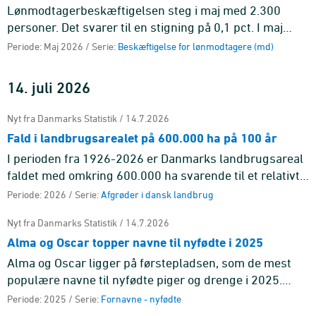
Lønmodtagerbeskæftigelsen steg i maj med 2.300
personer. Det svarer til en stigning på 0,1 pct. I maj
havde 3.087.900 personer et lønmodtagerjob.
Periode: Maj 2026 / Serie:
Beskæftigelse for lønmodtagere (md)
14. juli 2026
Nyt fra Danmarks Statistik / 14.7.2026
Fald i landbrugsarealet på 600.000 ha på 100 år
I perioden fra 1926-2026 er Danmarks landbrugsareal
faldet med omkring 600.000 ha svarende til et relativt
fald på 19 pct. Landbrugsarealet toppede i 1938 med
Periode: 2026 / Serie:
Afgrøder i dansk landbrug
næsten 3,3 ...
Nyt fra Danmarks Statistik / 14.7.2026
Alma og Oscar topper navne til nyfødte i 2025
Alma og Oscar ligger på førstepladsen, som de mest
populære navne til nyfødte piger og drenge i 2025.
Begge navne har været på førstepladsen før.
Periode: 2025 / Serie:
Fornavne - nyfødte