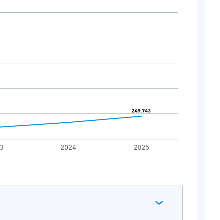
0 to 265000.
249.743
249.743
3
2024
2025