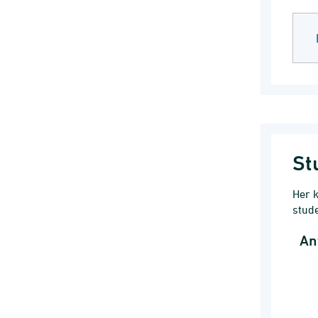
St
Her k
stude
An
Ant
Line
Udd
Vi