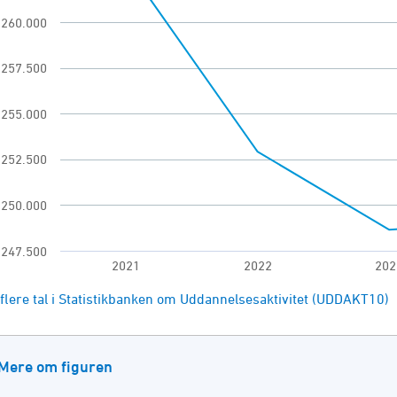
260.000
chart has 1 X axis displaying categories.
 chart has 1 Y axis displaying Antal. Range: 24750
257.500
255.000
252.500
250.000
247.500
2021
2022
202
of interactive chart.
flere tal i Statistikbanken om Uddannelsesaktivitet (UDDAKT10)
Mere om figuren