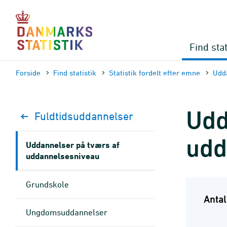
Gå
til
sidens
indhold
Find stat
Forside
Find statistik
Statistik fordelt efter emne
Udd
Udd
Fuldtidsuddannelser
udd
Uddannelser på tværs af
uddannelsesniveau
Grundskole
Anta
Ungdomsuddannelser