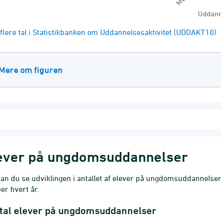
Uddann
of interactive chart.
flere tal i Statistikbanken om Uddannelsesaktivitet (UDDAKT10)
Mere om figuren
ever på ungdomsuddannelser
an du se udviklingen i antallet af elever på ungdomsuddannelsern
er hvert år.
tal elever på ungdomsuddannelser
al elever på ungdomsuddannelser