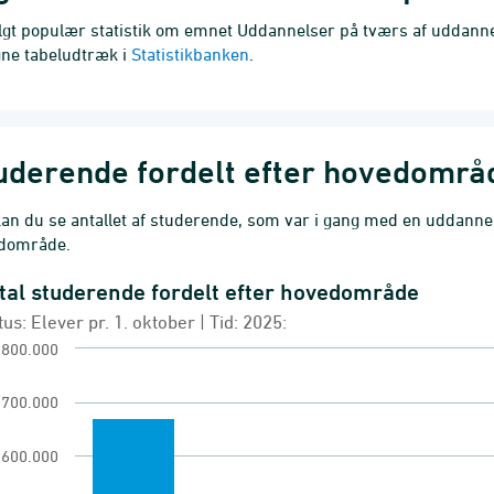
lgt populær statistik om emnet Uddannelser på tværs af uddannel
gne tabeludtræk i
Statistikbanken
.
uderende fordelt efter hovedområ
an du se antallet af studerende, som var i gang med en uddannelse
dområde.
tal studerende fordelt efter hovedområde
al studerende fordelt efter hovedområde
tus: Elever pr. 1. oktober | Tid: 2025:
chart with 7 bars.
800.000
us: Elever pr. 1. oktober | Tid: 2025:
700.000
annelsesaktivitet
ew as data table, Antal studerende fordelt efter
600.000
 chart has 1 X axis displaying Uddannelse.