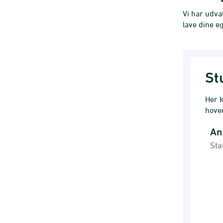
Vi har udva
lave dine e
St
Her k
hove
An
Ant
Sta
Bar 
Stat
Udd
Vi
The