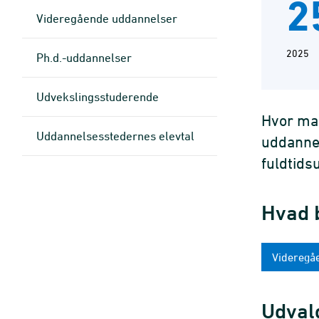
2
Videregående uddannelser
2025
Ph.d.-uddannelser
Udvekslingsstuderende
Hvor man
Uddannelsesstedernes elevtal
uddannel
fuldtids
Hvad b
Videregå
Udval