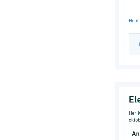
End 
Hent 
El
Her k
oktob
An
Ant