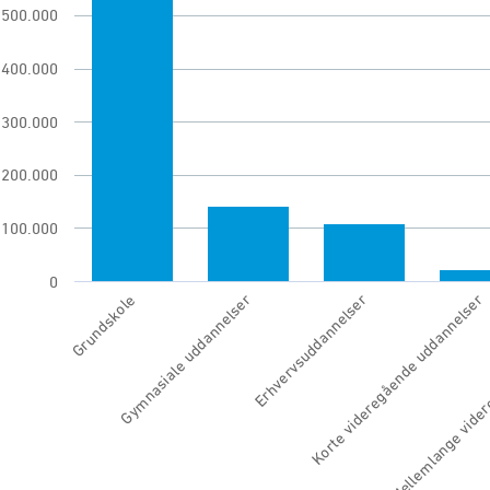
chart has 1 Y axis displaying Antal. Range: 0 to 8
500.000
400.000
300.000
200.000
100.000
0
Grundskole
Gymnasiale uddannelser
Erhvervsuddannelser
Korte videregående uddannelser
Mellemlange vider