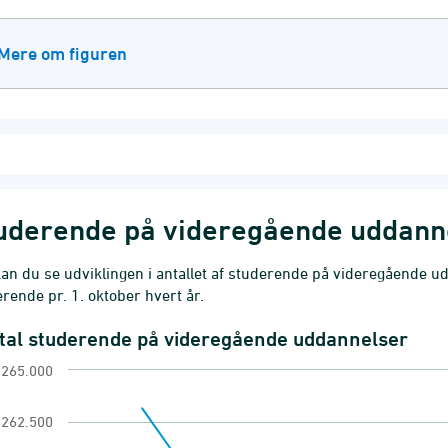
Mere om figuren
uderende på videregående uddann
an du se udviklingen i antallet af studerende på videregående ud
rende pr. 1. oktober hvert år.
tal studerende på videregående uddannelser
al studerende på videregående uddannelser
265.000
 chart with 5 data points.
annelsesaktivitet
262.500
ew as data table, Antal studerende på videregåen