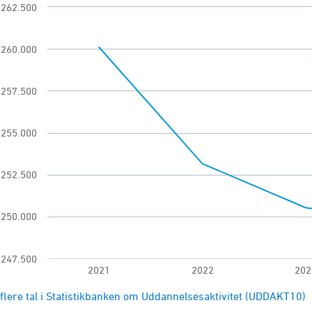
262.500
 chart with 5 data points.
annelsesaktivitet
260.000
ew as data table, Antal elever på ungdomsuddann
chart has 1 X axis displaying categories.
257.500
 chart has 1 Y axis displaying Antal. Range: 24750
255.000
252.500
250.000
247.500
2021
2022
202
of interactive chart.
flere tal i Statistikbanken om Uddannelsesaktivitet (UDDAKT10)