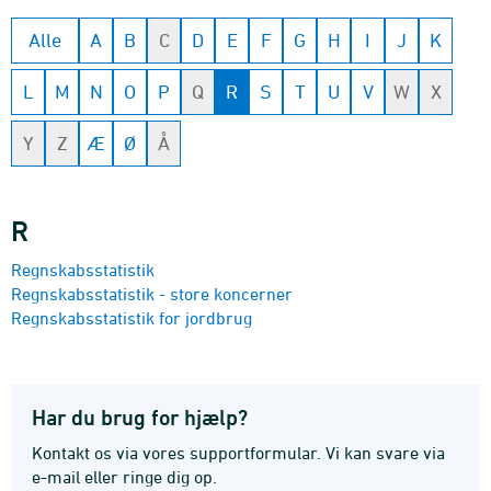
Alle
A
B
C
D
E
F
G
H
I
J
K
L
M
N
O
P
Q
R
S
T
U
V
W
X
Y
Z
Æ
Ø
Å
R
Regnskabsstatistik
Regnskabsstatistik - store koncerner
Regnskabsstatistik for jordbrug
Har du brug for hjælp?
Kontakt os via vores supportformular. Vi kan svare via
e-mail eller ringe dig op.