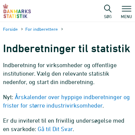
Gå
til
sidens
SØG
MENU
indhold
Forside
For indberettere
Indberetninger til statistik
Indberetning for virksomheder og offentlige
institutioner. Vælg den relevante statistik
nedenfor, og start din indberetning.
Nyt:
Årskalender over hyppige indberetninger og
frister for større industrivirksomheder
.
Er du inviteret til en frivillig undersøgelse med
en svarkode:
Gå til Dit Svar
.