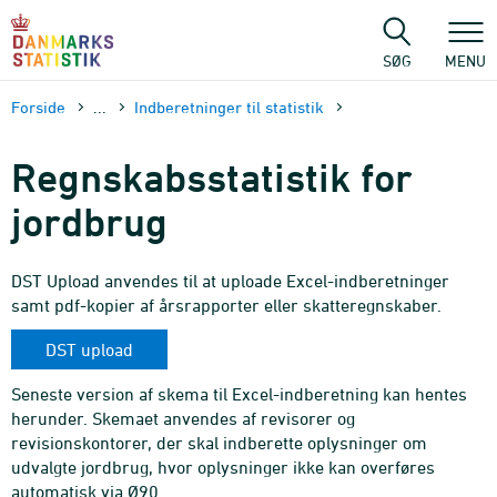
Gå
til
sidens
SØG
MENU
indhold
Forside
...
Indberetninger til statistik
Regnskabsstatistik for
jordbrug
DST Upload anvendes til at uploade Excel-indberetninger
samt pdf-kopier af årsrapporter eller skatteregnskaber.
DST upload
Seneste version af skema til Excel-indberetning kan hentes
herunder. Skemaet anvendes af revisorer og
revisionskontorer, der skal indberette oplysninger om
udvalgte jordbrug, hvor oplysninger ikke kan overføres
automatisk via Ø90.