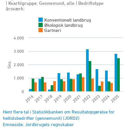
Regnskabsposter: 14. DRIFTSRESULTAT, 1000 KR. 
| Kvartilgruppe: Gennemsnit, alle | Bedriftstype
årsværk:
Resultatopgørelse for heltidsbedrifter (gennems
View as data table, Resultatopgørelse for helti
Konventionelt landbrug
Økologisk landbrug
The chart has 1 X axis displaying categories.
Gartneri
The chart has 1 Y axis displaying Gns.. Range: 0 
4.000
3.000
Gns.
2.000
1.000
0
2016
2017
2018
2019
2020
2021
2022
2023
2024
2025
End of interactive chart.
Hent flere tal i Statistikbanken om Resultatopgørelse for
heltidsbedrifter (gennemsnit) (JORD2)
Emneside: Jordbrugets regnskaber