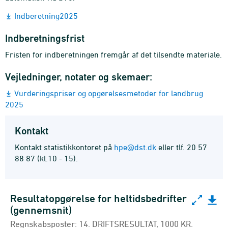
Indberetning2025
Indberetningsfrist
Fristen for indberetningen fremgår af det tilsendte materiale.
Vejledninger, notater og skemaer:
Vurderingspriser og opgørelsesmetoder for landbrug
2025
Kontakt
Kontakt statistikkontoret på
hpe@dst.dk
eller tlf. 20 57
88 87 (kl.10 - 15).
Resultatopgørelse for heltidsbedrifter
Resultatopgørelse for heltidsbedrifter (gennemsnit)
(gennemsnit)
Bar chart with 3 data series.
Regnskabsposter: 14. DRIFTSRESULTAT, 1000 KR.