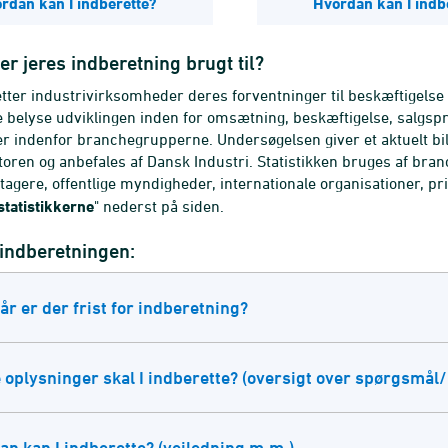
rdan kan I indberette?
Hvordan kan I indb
er jeres indberetning brugt til?
tter industrivirksomheder deres forventninger til beskæftigelse
e belyse udviklingen inden for omsætning, beskæftigelse, salgsp
r indenfor branchegrupperne. Undersøgelsen giver et aktuelt bill
toren og anbefales af Dansk Industri. Statistikken bruges af bran
tagere, offentlige myndigheder, internationale organisationer, p
tatistikkerne
" nederst på siden.
indberetningen:
r er der frist for indberetning?
 oplysninger skal I indberette? (oversigt over spørgsmål
n kan I indberette? (vejledning m.m.)