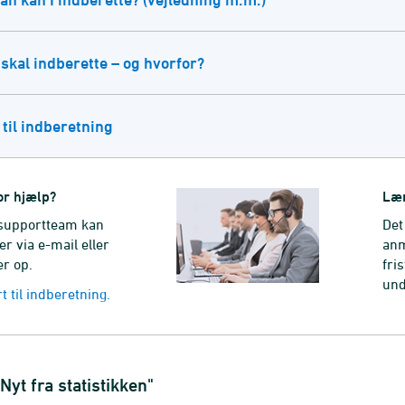
skal indberette – og hvorfor?
til indberetning
or hjælp?
Læn
supportteam kan
Det
er via e-mail eller
an
er op.
fris
und
 til indberetning.
Nyt fra statistikken"