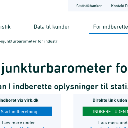
Statistikbanken
Kontakt D
istik
Data til kunder
For indberett
njunkturbarometer for industri
junktur­barometer fo
n I indberette oplysninger til stat
Indberet via virk.dk
Direkte link uden
Start indberetning
INDBERET UDEN 
Læs mere under:
Læs mere und