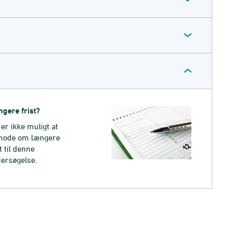
gere frist?
 er ikke muligt at
mode om længere
t til denne
ersøgelse.