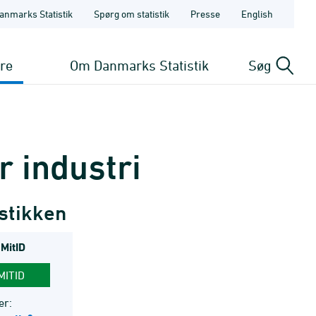
anmarks Statistik
Spørg om statistik
Presse
English
ere
Om Danmarks Statistik
Søg
r industri
istikken
 MitID
MITID
er: