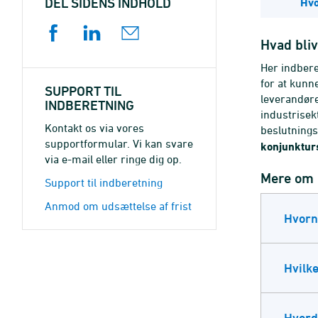
DEL SIDENS INDHOLD
Hvo
Hvad bliv
Her indbere
for at kunn
SUPPORT TIL
leverandøre
INDBERETNING
industrisek
Kontakt os via vores
beslutnings
supportformular. Vi kan svare
konjunkturs
via e-mail eller ringe dig op.
Mere om 
Support til indberetning
Anmod om udsættelse af frist
Hvornå
Hvilke
Hvorda