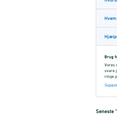
Hvem 
Hjælp 
Brug f
Vores 
svare j
ringe j
Support
Seneste "