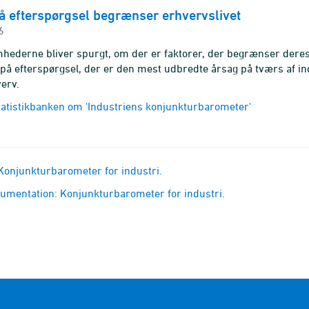
å efterspørgsel begrænser erhvervslivet
6
hederne bliver spurgt, om der er faktorer, der begrænser deres p
på efterspørgsel, der er den mest udbredte årsag på tværs af in
erv.
Statistikbanken om 'Industriens konjunkturbarometer'
onjunkturbarometer for industri.
kumentation: Konjunkturbarometer for industri.