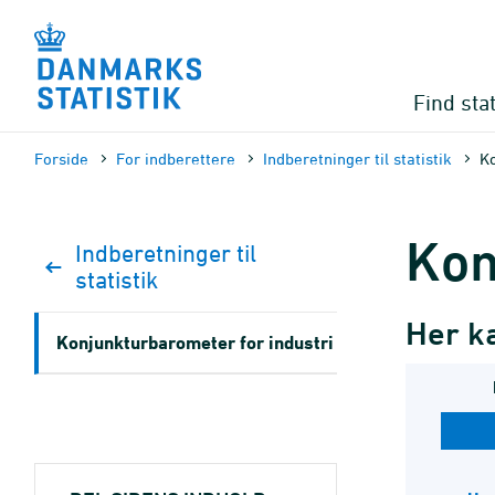
Gå
til
sidens
indhold
Find stat
Forside
For indberettere
Indberetninger til statistik
Ko
Kon
Indberetninger til
statistik
Her ka
Konjunktur­barometer for industri