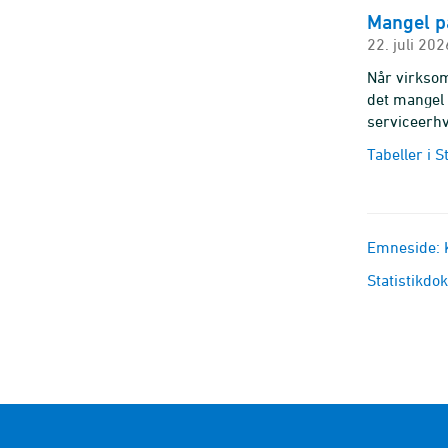
Mangel p
22. juli 202
Når virksom
det mangel 
serviceerhv
Tabeller i 
Emneside: K
Statistikdo