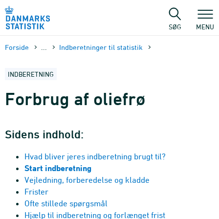
Gå
til
sidens
SØG
MENU
indhold
Forside
...
Indberetninger til statistik
INDBERETNING
Forbrug af oliefrø
Sidens indhold:
Hvad bliver jeres indberetning brugt til?
Start indberetning
Vejledning, forberedelse og kladde
Frister
Ofte stillede spørgsmål
Hjælp til indberetning og forlænget frist