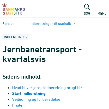
Gå
til
sidens
SØG
MENU
indhold
Forside
...
Indberetninger til statistik
INDBERETNING
Jernbane­transport -
kvartalsvis
Sidens indhold:
Hvad bliver jeres indberetning brugt til?
Start indberetning
Vejledning og forberedelse
Frister