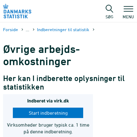
Gå
til
sidens
SØG
MENU
indhold
Forside
...
Indberetninger til statistik
Øvrige arbejds­
omkostning­er
Her kan I indberette oplysninger til
statistikken
Indberet via virk.dk
Start indberetning
Virksomheder bruger typisk ca. 1 time
på denne indberetning.