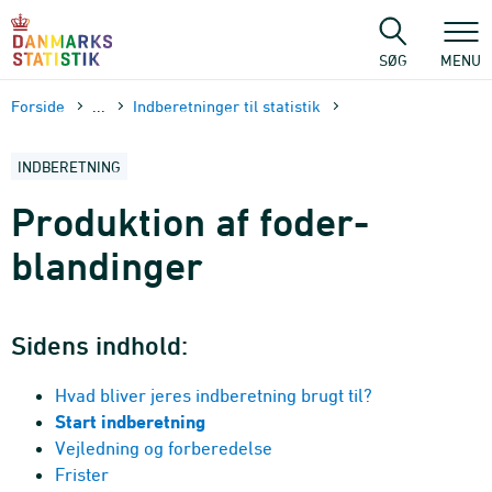
Gå
til
sidens
SØG
MENU
indhold
Forside
...
Indberetninger til statistik
INDBERETNING
Produktion af foder­
blandinger
Sidens indhold:
Hvad bliver jeres indberetning brugt til?
Start indberetning
Vejledning og forberedelse
Frister