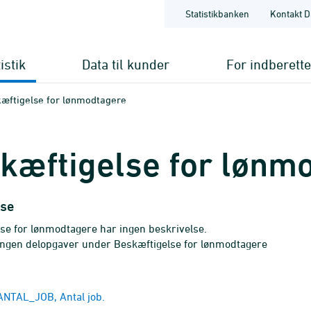
Statistikbanken
Kontakt D
istik
Data til kunder
For indberett
æftigelse for lønmodtagere
kæftigelse for lønm
lse
se for lønmodtagere har ingen beskrivelse.
ingen delopgaver under Beskæftigelse for lønmodtagere
NTAL_JOB, Antal job.