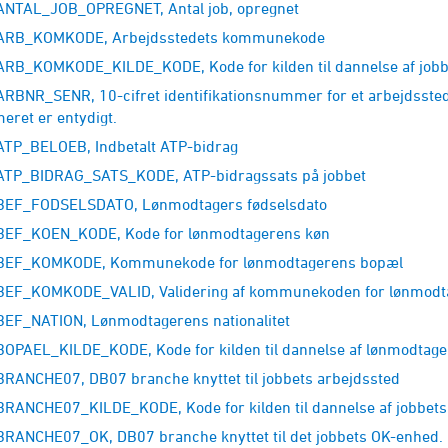
NTAL_JOB_OPREGNET, Antal job, opregnet
ARB_KOMKODE, Arbejdsstedets kommunekode
RB_KOMKODE_KILDE_KODE, Kode for kilden til dannelse af jo
RBNR_SENR, 10-cifret identifikationsnummer for et arbejdsste
ret er entydigt.
TP_BELOEB, Indbetalt ATP-bidrag
TP_BIDRAG_SATS_KODE, ATP-bidragssats på jobbet
EF_FODSELSDATO, Lønmodtagers fødselsdato
EF_KOEN_KODE, Kode for lønmodtagerens køn
BEF_KOMKODE, Kommunekode for lønmodtagerens bopæl
EF_KOMKODE_VALID, Validering af kommunekoden for lønmodt
EF_NATION, Lønmodtagerens nationalitet
OPAEL_KILDE_KODE, Kode for kilden til dannelse af lønmodt
RANCHE07, DB07 branche knyttet til jobbets arbejdssted
RANCHE07_KILDE_KODE, Kode for kilden til dannelse af jobbet
RANCHE07_OK, DB07 branche knyttet til det jobbets OK-enhed.