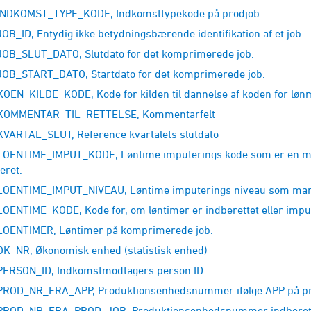
NDKOMST_TYPE_KODE, Indkomsttypekode på prodjob
OB_ID, Entydig ikke betydningsbærende identifikation af et job
OB_SLUT_DATO, Slutdato for det komprimerede job.
OB_START_DATO, Startdato for det komprimerede job.
OEN_KILDE_KODE, Kode for kilden til dannelse af koden for lø
KOMMENTAR_TIL_RETTELSE, Kommentarfelt
VARTAL_SLUT, Reference kvartalets slutdato
OENTIME_IMPUT_KODE, Løntime imputerings kode som er en marke
eret.
OENTIME_IMPUT_NIVEAU, Løntime imputerings niveau som markere
OENTIME_KODE, Kode for, om løntimer er indberettet eller impu
OENTIMER, Løntimer på komprimerede job.
K_NR, Økonomisk enhed (statistisk enhed)
ERSON_ID, Indkomstmodtagers person ID
ROD_NR_FRA_APP, Produktionsenhedsnummer ifølge APP på p
ROD_NR_FRA_PROD_JOB, Produktionsenhedsnummer indberette