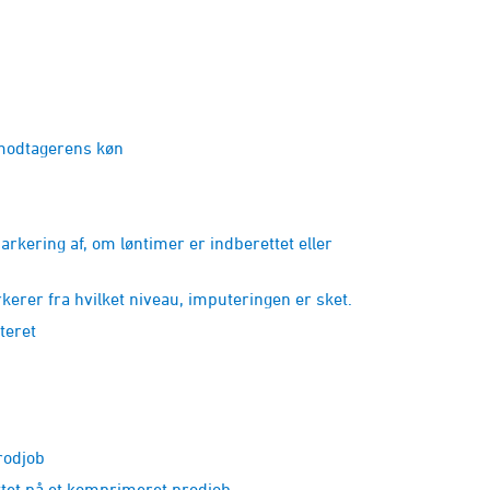
nmodtagerens køn
ring af, om løntimer er indberettet eller
r fra hvilket niveau, imputeringen er sket.
teret
rodjob
t på et komprimeret prodjob