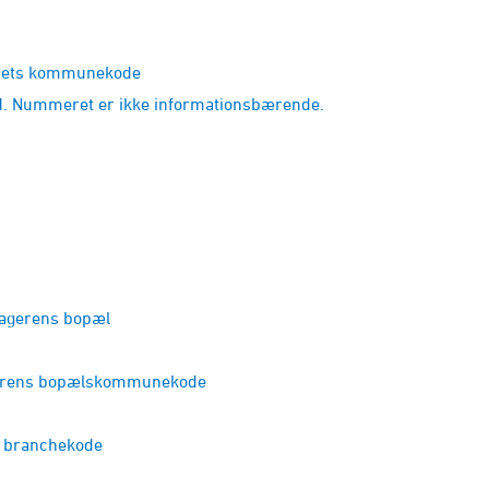
bbets kommunekode
d. Nummeret er ikke informationsbærende.
agerens bopæl
agerens bopælskommunekode
s branchekode