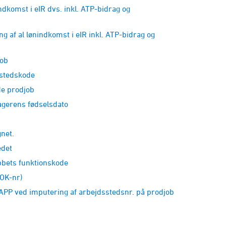
omst i eIR dvs. inkl. ATP-bidrag og
 al lønindkomst i eIR inkl. ATP-bidrag og
ob
sstedskode
e prodjob
gerens fødselsdato
net.
edet
bets funktionskode
OK-nr)
PP ved imputering af arbejdsstedsnr. på prodjob