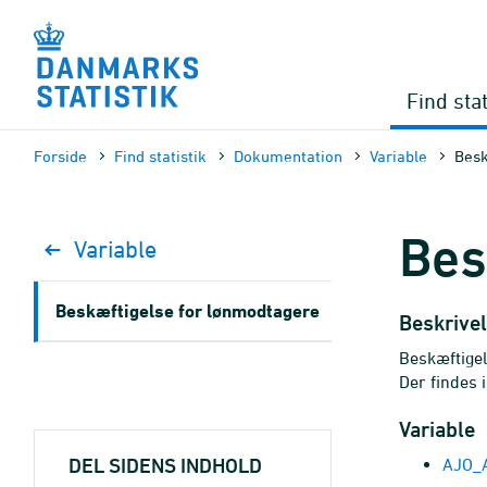
Gå
til
sidens
indhold
Find stat
Forside
Find statistik
Dokumen­tation
Variable
Besk
Bes
Variable
Beskæftigelse for lønmodtagere
Beskrive
Beskæftigel
Der findes 
Variable
DEL SIDENS INDHOLD
AJO_A