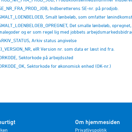
E_NR_FRA_PROD_JOB, Indberetterens SE-nr. på prodjob.
MALT_LOENBELOEB, Smalt lønbeløb, som omfatter lønindkomst 
MALT_LOENBELOEB_OPREGNET, Det smalle lønbeløb, opregnet, o
nalegoder og er som regel lig med jobbets arbejdsmarkedsbidrag
RKIV_STATUS, Arkiv status angivelse
I_VERSION_NR, eIR Version nr. som data er læst ind fra.
RKODE, Sektorkode på arbejdssted
RKODE_OK, Sektorkode for økonomisk enhed (OK-nr.)
hurtigt
Om hjemmesiden
nken
Privatlivspolitik