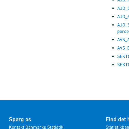
AJO_S
AJO_S
AJO_S
perso
AVS_A
AVS_E
SEKTO
SEKTO
Spørg os
Find det 
Kontakt Danmarks Statistik
Statistikba