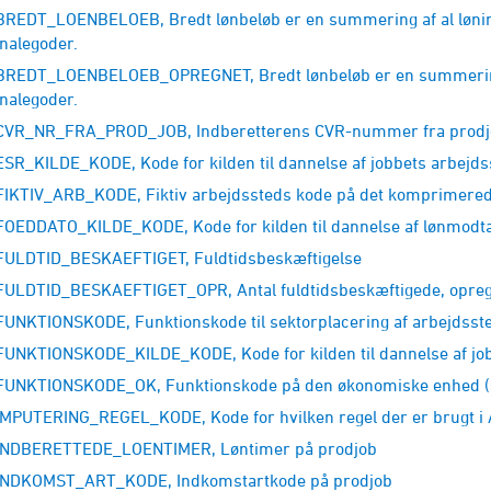
REDT_LOENBELOEB, Bredt lønbeløb er en summering af al lønindk
nalegoder.
REDT_LOENBELOEB_OPREGNET, Bredt lønbeløb er en summering af
nalegoder.
VR_NR_FRA_PROD_JOB, Indberetterens CVR-nummer fra prodj
SR_KILDE_KODE, Kode for kilden til dannelse af jobbets arbejd
IKTIV_ARB_KODE, Fiktiv arbejdssteds kode på det komprimered
OEDDATO_KILDE_KODE, Kode for kilden til dannelse af lønmodta
ULDTID_BESKAEFTIGET, Fuldtidsbeskæftigelse
ULDTID_BESKAEFTIGET_OPR, Antal fuldtidsbeskæftigede, opreg
UNKTIONSKODE, Funktionskode til sektorplacering af arbejdsst
UNKTIONSKODE_KILDE_KODE, Kode for kilden til dannelse af job
UNKTIONSKODE_OK, Funktionskode på den økonomiske enhed (
MPUTERING_REGEL_KODE, Kode for hvilken regel der er brugt i A
NDBERETTEDE_LOENTIMER, Løntimer på prodjob
NDKOMST_ART_KODE, Indkomstartkode på prodjob