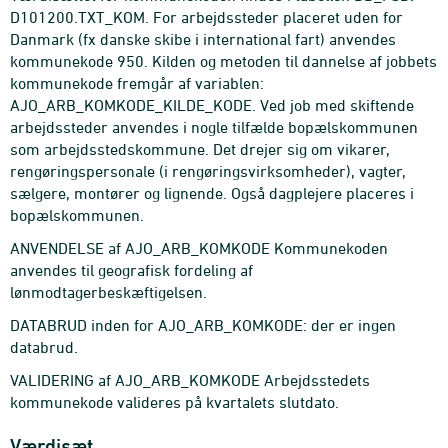
D101200.TXT_KOM. For arbejdssteder placeret uden for
Danmark (fx danske skibe i international fart) anvendes
kommunekode 950. Kilden og metoden til dannelse af jobbets
kommunekode fremgår af variablen:
AJO_ARB_KOMKODE_KILDE_KODE. Ved job med skiftende
arbejdssteder anvendes i nogle tilfælde bopælskommunen
som arbejdsstedskommune. Det drejer sig om vikarer,
rengøringspersonale (i rengøringsvirksomheder), vagter,
sælgere, montører og lignende. Også dagplejere placeres i
bopælskommunen.
ANVENDELSE af AJO_ARB_KOMKODE Kommunekoden
anvendes til geografisk fordeling af
lønmodtagerbeskæftigelsen.
DATABRUD inden for AJO_ARB_KOMKODE: der er ingen
databrud.
VALIDERING af AJO_ARB_KOMKODE Arbejdsstedets
kommunekode valideres på kvartalets slutdato.
Værdisæt