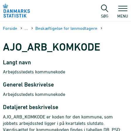
Gå
til
sidens
SØG
MENU
indhold
Forside
...
Beskæftigelse for lønmodtagere
AJO_ARB_KOMKODE
Langt navn
Arbejdsstedets kommunekode
Generel Beskrivelse
Arbejdsstedets kommunekode
Detaljeret beskrivelse
AJO_ARB_KOMKODE er koden for den kommune, som
jobbets arbejdssted ligger i på kvartalets slutdato.
Værdisættet for kommunekoden findes i tabellen DB_PSD: