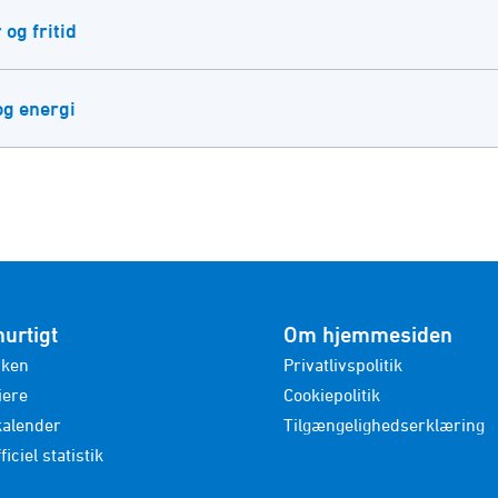
 og fritid
og energi
hurtigt
Om hjemmesiden
nken
Privatlivspolitik
iere
Cookiepolitik
kalender
Tilgængelighedserklæring
ficiel statistik