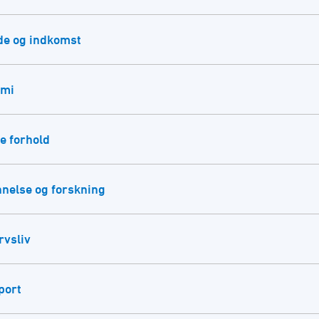
de og indkomst
omi
e forhold
nelse og forskning
rvsliv
port