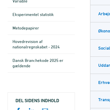
Variable
Arbej
Eksperimentel statistik
Metode­papirer
Økon
Hovedrevision af
nationalregnskabet - 2024
Social
Dansk Branchekode 2025 er
Uddan
gældende
Erhve
Trans
DEL SIDENS INDHOLD