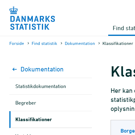
Gå
til
sidens
indhold
Find stat
Forside
Find statistik
Dokumen­tation
Klassifikationer
Kla
Dokumen­tation
Statistik­dokument­ation
Her kan 
statisti
Begreber
oplysnin
Klassifikationer
Borge