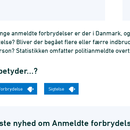
ge anmeldte forbrydelser er der i Danmark, og
gtelse? Bliver der begået flere eller færre indbr
rson? Statistikken omfatter politianmeldte over
etyder...?
forbrydelse
Sigtelse
ste nyhed om Anmeldte forbrydel