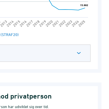
15.882
15.882
2
2019
2016
2023
2013
2020
2017
2024
2014
2021
2018
2025
2015
2022
r (STRAF20)
mod privatperson
on har udviklet sig over tid.