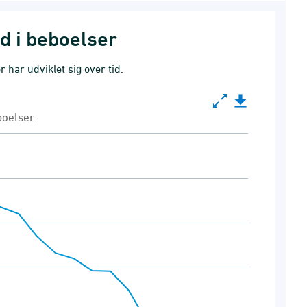
d i beboelser
 har udviklet sig over tid.
boelser:
ndbrud i beboelser:
lser
 to 60000.