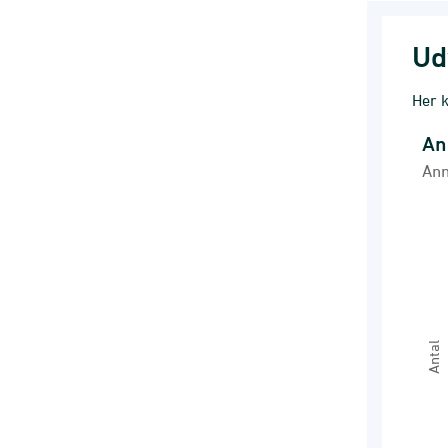
Ud
Her k
An
Anm
Anm
Line
Anm
Anm
Vi
The 
The 
Antal