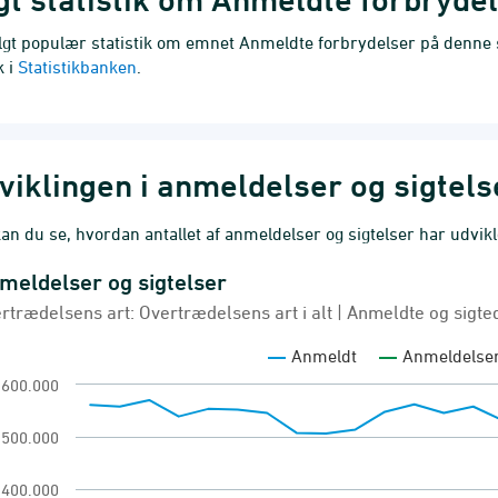
lgt populær statistik om emnet Anmeldte forbrydelser på denne si
k i
Statistikbanken
.
viklingen i anmeldelser og sigtels
an du se, hvordan antallet af anmeldelser og sigtelser har udvikle
meldelser og sigtelser
eldelser og sigtelser
rtrædelsens art: Overtrædelsens art i alt | Anmeldte og sigte
 chart with 2 lines.
Anmeldt
Anmeldelser
rtrædelsens art: Overtrædelsens art i alt | Anmel
600.000
eldte forbrydelser og sigtelser
w as data table, Anmeldelser og sigtelser
500.000
chart has 1 X axis displaying categories.
400.000