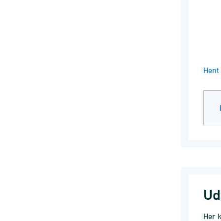
End 
Hent 
Ud
Her k