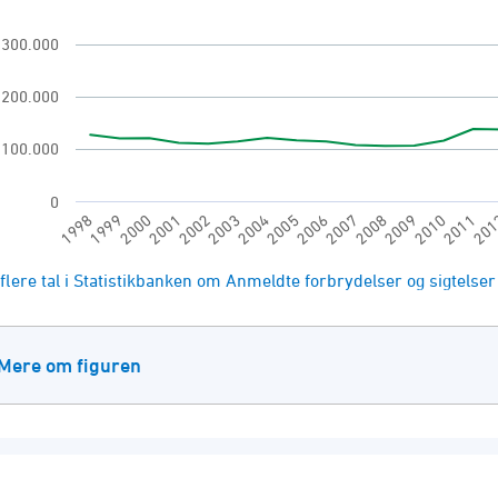
chart has 1 Y axis displaying Antal. Range: 0 to 6
300.000
200.000
100.000
0
1998
1999
2000
2001
2002
2003
2004
2005
2006
2007
2008
2009
2010
2011
20
of interactive chart.
flere tal i Statistikbanken om Anmeldte forbrydelser og sigtelse
Mere om figuren