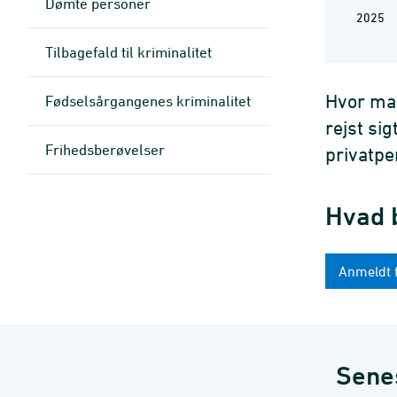
Dømte personer
2025
Tilbagefald til kriminalitet
Hvor man
Fødselsårgangenes kriminalitet
rejst si
Frihedsberøvelser
privatpe
Hvad b
Anmeldt 
Sene