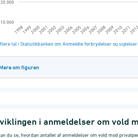
20.000
10.000
1998
2005
201
2002
2009
1999
2006
2003
2010
2000
2007
2004
2011
2001
2008
of interactive chart.
flere tal i Statistikbanken om Anmeldte forbrydelser og sigtelse
Mere om figuren
viklingen i anmeldelser om vold 
an du se, hvordan antallet af anmeldelser om vold mod privatpers