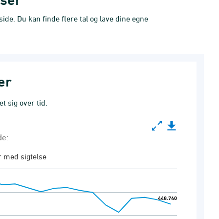
de. Du kan finde flere tal og lave dine egne
er
t sig over tid.
de:
 med sigtelse
dte og sigtede:
448.740
448.740