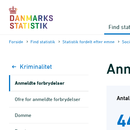
Gå
til
sidens
indhold
Find stat
Forside
Find statistik
Statistik fordelt efter emne
Soci
Anm
Kriminalitet
Anmeldte forbrydelser
Anta
Ofre for anmeldte forbrydelser
4
Domme