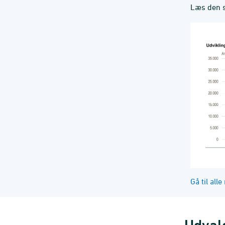
Læs den 
Gå til all
Udval