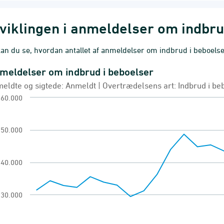
viklingen i anmeldelser om indbru
an du se, hvordan antallet af anmeldelser om indbrud i beboelser
meldelser om indbrud i beboelser
eldelser om indbrud i beboelser
eldte og sigtede: Anmeldt | Overtrædelsens art: Indbrud i be
 chart with 28 data points.
60.000
eldte og sigtede: Anmeldt | Overtrædelsens art: I
eldte forbrydelser og sigtelser
50.000
ew as data table, Anmeldelser om indbrud i beboe
chart has 1 X axis displaying categories.
40.000
chart has 1 Y axis displaying Antal. Range: 10000
30.000