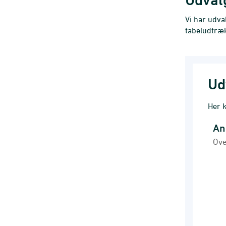
Vi har udva
tabeludtræ
Ud
Her k
An
Anm
Ove
Line
Ove
Anm
Vie
The 