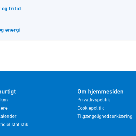
 og fritid
og energi
hurtigt
Om hjemmesiden
nken
Privatlivspolitik
iere
Cookiepolitik
kalender
Tilgængelighedserklæring
ficiel statistik