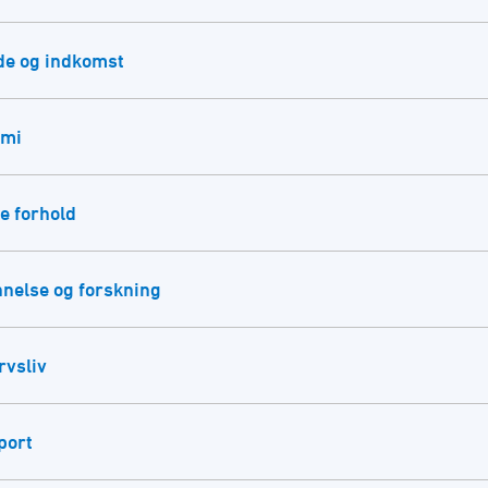
de og indkomst
omi
e forhold
nelse og forskning
rvsliv
port