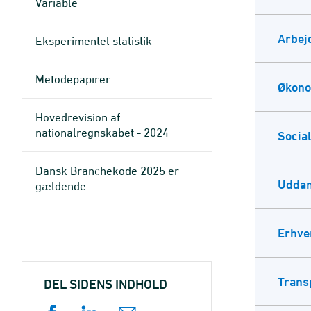
Variable
Arbej
Eksperimentel statistik
Metode­papirer
Økon
Hovedrevision af
nationalregnskabet - 2024
Social
Dansk Branchekode 2025 er
Uddan
gældende
Erhve
Trans
DEL SIDENS INDHOLD