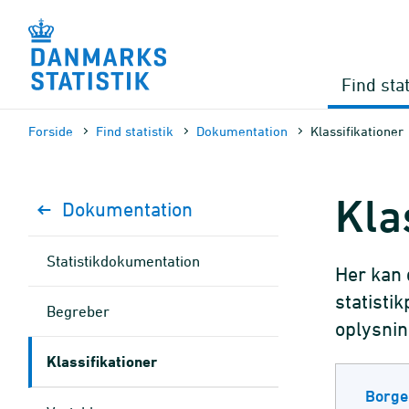
Gå
til
sidens
indhold
Find stat
Forside
Find statistik
Dokumen­tation
Klassifikationer
Kla
Dokumen­tation
Statistik­dokument­ation
Her kan 
statisti
Begreber
oplysnin
Klassifikationer
Borge