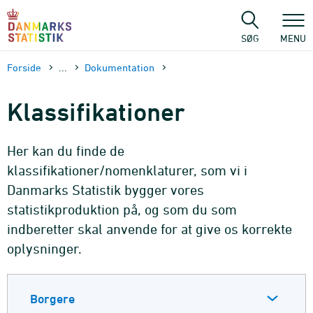
Gå
til
sidens
SØG
MENU
indhold
Forside
...
Dokumen­tation
Klassifikationer
Her kan du finde de
klassifikationer/nomenklaturer, som vi i
Danmarks Statistik bygger vores
statistikproduktion på, og som du som
indberetter skal anvende for at give os korrekte
oplysninger.
Borgere