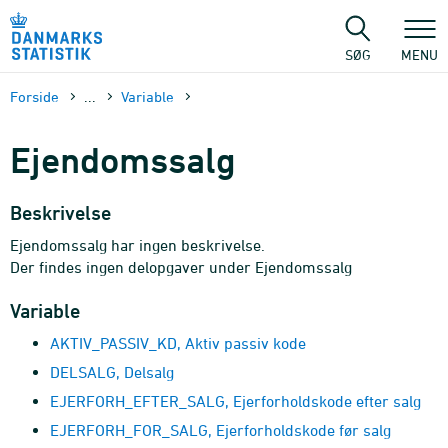
Gå
til
sidens
SØG
MENU
indhold
Forside
...
Variable
Ejendomssalg
Beskrivelse
Ejendomssalg har ingen beskrivelse.
Der findes ingen delopgaver under Ejendomssalg
Variable
AKTIV_PASSIV_KD, Aktiv passiv kode
DELSALG, Delsalg
EJERFORH_EFTER_SALG, Ejerforholdskode efter salg
EJERFORH_FOR_SALG, Ejerforholdskode før salg