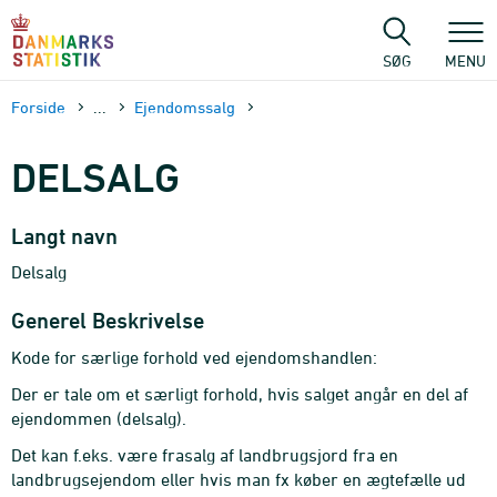
Gå
til
sidens
SØG
MENU
indhold
Forside
...
Ejendomssalg
DELSALG
Langt navn
Delsalg
Generel Beskrivelse
Kode for særlige forhold ved ejendomshandlen:
Der er tale om et særligt forhold, hvis salget angår en del af
ejendommen (delsalg).
Det kan f.eks. være frasalg af landbrugsjord fra en
landbrugsejendom eller hvis man fx køber en ægtefælle ud