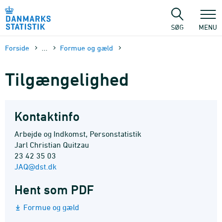
Gå
til
sidens
SØG
MENU
indhold
Forside
...
Formue og gæld
Tilgængelighed
Kontaktinfo
Arbejde og Indkomst, Personstatistik
Jarl Christian Quitzau
23 42 35 03
JAQ@dst.dk
Hent som PDF
Formue og gæld