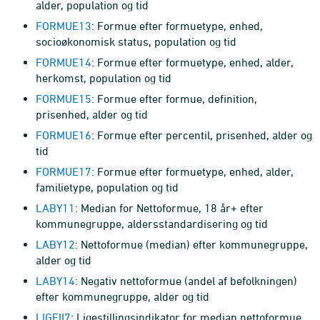
alder, population og tid
FORMUE13
: Formue efter formuetype, enhed,
socioøkonomisk status, population og tid
FORMUE14
: Formue efter formuetype, enhed, alder,
herkomst, population og tid
FORMUE15
: Formue efter formue, definition,
prisenhed, alder og tid
FORMUE16
: Formue efter percentil, prisenhed, alder og
tid
FORMUE17
: Formue efter formuetype, enhed, alder,
familietype, population og tid
LABY11
: Median for Nettoformue, 18 år+ efter
kommunegruppe, aldersstandardisering og tid
LABY12
: Nettoformue (median) efter kommunegruppe,
alder og tid
LABY14
: Negativ nettoformue (andel af befolkningen)
efter kommunegruppe, alder og tid
LIGEII7
: Ligestillingsindikator for median nettoformue