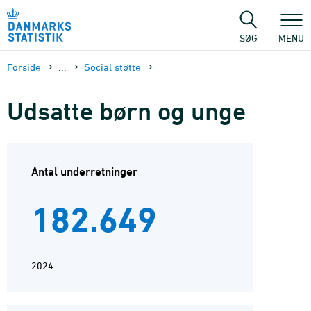
Gå
til
sidens
SØG
MENU
indhold
Forside
...
Social støtte
Udsatte børn og unge
Antal underretninger
182.649
2024