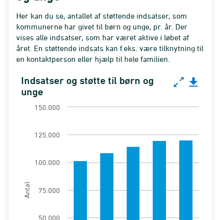
Her kan du se, antallet af støttende indsatser, som
kommunerne har givet til børn og unge, pr. år. Der
vises alle indsatser, som har været aktive i løbet af
året. En støttende indsats kan f.eks. være tilknytning til
en kontaktperson eller hjælp til hele familien.
Indsatser og støtte til børn og
Indsatser og støtte til børn og unge
unge
Bar chart with 5 bars.
150.000
Aktive indsatser og støtte til børn og unge i år
View as data table, Indsatser og støtte til bø
125.000
The chart has 1 X axis displaying categories.
The chart has 1 Y axis displaying Antal. Range
100.000
Antal
75.000
50.000