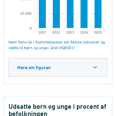
25.000
0
2021
2022
2023
2024
2025
End of interactive chart.
Hent flere tal i Statistikbanken om Aktive indsatser og
støtte til børn og unge i året (ISBU01)
Mere om figuren
Udsatte børn og unge i procent af
befolkningen