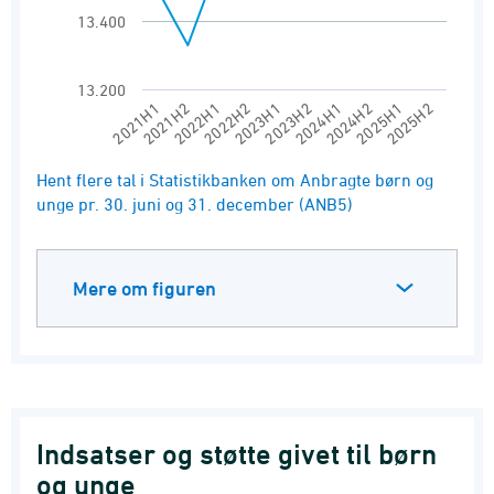
13.400
13.200
2021H1
2023H2
2022H2
2025H1
2021H2
2024H1
2023H1
2025H2
2022H1
2024H2
End of interactive chart.
Hent flere tal i Statistikbanken om Anbragte børn og
unge pr. 30. juni og 31. december (ANB5)
Mere om figuren
Indsatser og støtte givet til børn
og unge