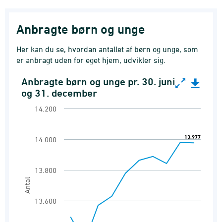
Anbragte børn og unge
Her kan du se, hvordan antallet af børn og unge, som
er anbragt uden for eget hjem, udvikler sig.
Anbragte børn og unge pr. 30. juni
Anbragte børn og unge pr. 30. juni og 31. dece
og 31. december
Line chart with 10 data points.
14.200
Anbragte børn og unge pr. 30. juni og 31. dec
View as data table, Anbragte børn og unge pr
13.977
13.977
14.000
The chart has 1 X axis displaying categories.
The chart has 1 Y axis displaying Antal. Range
13.800
Antal
13.600