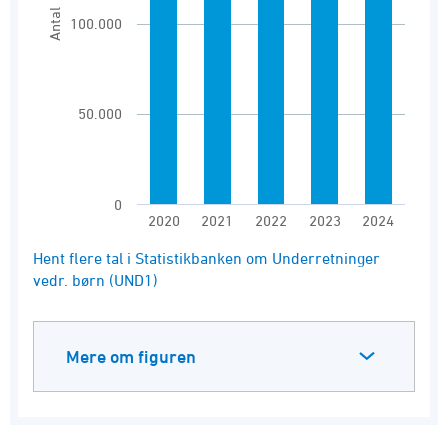
Antal
100.000
50.000
0
2020
2021
2022
2023
2024
End of interactive chart.
Hent flere tal i Statistikbanken om Underretninger
vedr. børn (UND1)
Mere om figuren