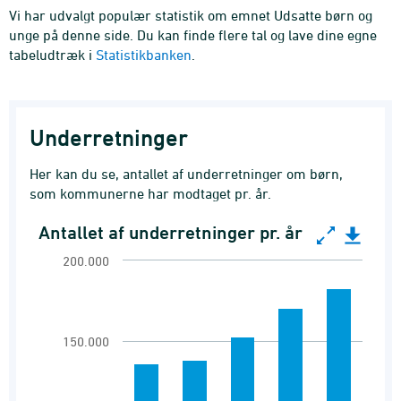
Vi har udvalgt populær statistik om emnet Udsatte børn og
unge på denne side. Du kan finde flere tal og lave dine egne
tabeludtræk i
Statistikbanken
.
Underretninger
Her kan du se, antallet af underretninger om børn,
som kommunerne har modtaget pr. år.
Antallet af underretninger pr. år
Antallet af underretninger pr. år
200.000
Bar chart with 5 bars.
Underretninger vedr. børn
View as data table, Antallet af underretninger
150.000
The chart has 1 X axis displaying categories.
The chart has 1 Y axis displaying Antal. Range