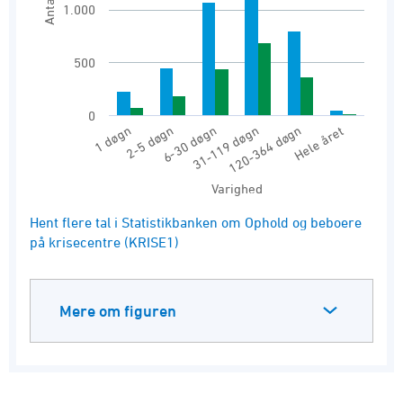
Antal
1.000
500
0
2-5 døgn
120-364 døgn
6-30 døgn
Hele året
1 døgn
31-119 døgn
Varighed
End of interactive chart.
Hent flere tal i Statistikbanken om Ophold og beboere
på krisecentre (KRISE1)
Mere om figuren