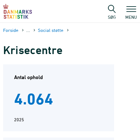
Gå
til
sidens
SØG
MENU
indhold
Forside
...
Social støtte
Krisecentre
Antal ophold
4.064
2025