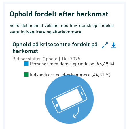
Ophold fordelt efter herkomst
Se fordelingen af voksne med hhv. dansk oprindelse
samt indvandrere og efterkommere.
Ophold på krisecentre fordelt på
Ophold på krisecentre fordelt på herkomst
herkomst
Pie chart with 2 slices.
Beboerstatus: Ophold | Tid: 2025:
Personer med dansk oprindelse (55,69 %)
Beboerstatus: Ophold | Tid: 2025:
Ophold og beboere på krisecentre
Indvandrere og efterkommere (44,31 %)
View as data table, Ophold på krisecentre fo