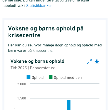
denne side. Du kan finde flere tal og lave dine egne
tabeludtræk i
Statistikbanken
.
Voksne og børns ophold på
krisecentre
Her kan du se, hvor mange døgn ophold og ophold med
børn varer på krisecentre.
Voksne og børns ophold
Voksne og børns ophold
Tid: 2025 | Beboerstatus:
Bar chart with 2 data series.
Ophold
Ophold med børn
Tid: 2025 | Beboerstatus:
2.000
Ophold og beboere på krisecentre
View as data table, Voksne og børns ophold
1.500
The chart has 1 X axis displaying Varighed.
The chart has 1 Y axis displaying Antal. Range: