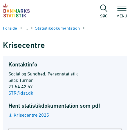
Gå
til
sidens
SØG
MENU
indhold
Forside
...
Statistik­dokument­ation
Krisecentre
Kontaktinfo
Social og Sundhed, Personstatistik
Silas Turner
21 54 42 57
STR@dst.dk
Hent statistikdokumentation som pdf
Krisecentre 2025