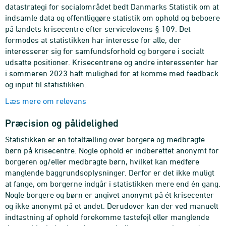
datastrategi for socialområdet bedt Danmarks Statistik om at
indsamle data og offentliggøre statistik om ophold og beboere
på landets krisecentre efter servicelovens § 109. Det
formodes at statistikken har interesse for alle, der
interesserer sig for samfundsforhold og borgere i socialt
udsatte positioner. Krisecentrene og andre interessenter har
i sommeren 2023 haft mulighed for at komme med feedback
og input til statistikken.
Læs mere om relevans
Præcision og pålidelighed
Statistikken er en totaltælling over borgere og medbragte
børn på krisecentre. Nogle ophold er indberettet anonymt for
borgeren og/eller medbragte børn, hvilket kan medføre
manglende baggrundsoplysninger. Derfor er det ikke muligt
at fange, om borgerne indgår i statistikken mere end én gang.
Nogle borgere og børn er angivet anonymt på ét krisecenter
og ikke anonymt på et andet. Derudover kan der ved manuelt
indtastning af ophold forekomme tastefejl eller manglende