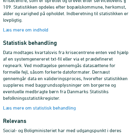
krisecentre, som er oprettet og drevet efter servicelovens §
109. Statistikken opdeles efter bopælskommune, herkomst,
alder og varighed på opholdet. Indberetning til statistikken er
lovpligtig.
Læs mere om indhold
Statistisk behandling
Data modtages kvartalsvis fra krisecentrene enten ved hjælp
af en systemgenereret txt-fil eller via et prædefineret
regneark. Ved modtagelse gennemgås datasættene for
formelle fejl, såsom forkerte datoformater. Dernæst
gennemgår data en valideringsproces, hvorefter statistikken
suppleres med baggrundsoplysninger om borgerne og
eventuelle medbragte børn fra Danmarks Statistiks
befolkningsstatistikregister.
Læs mere om statistisk behandling
Relevans
Social- og Boligministeriet har med udgangspunkt i deres