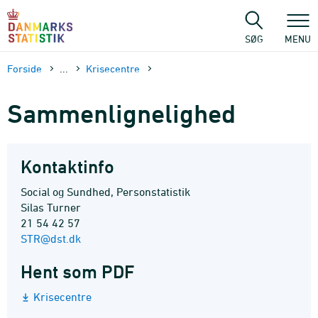
Gå
til
sidens
SØG
MENU
indhold
Forside
...
Krisecentre
Sammenlignelighed
Kontaktinfo
Social og Sundhed, Personstatistik
Silas Turner
21 54 42 57
STR@dst.dk
Hent som PDF
Krisecentre