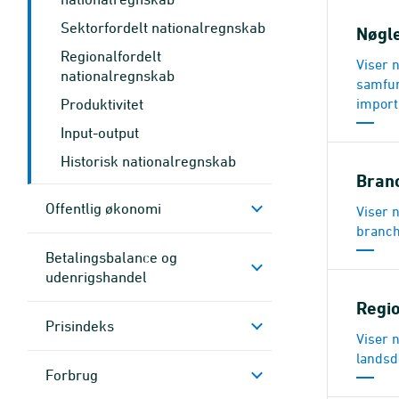
Sektorfordelt nationalregnskab
Nøgle
Regionalfordelt
Viser 
nationalregnskab
samfun
Produktivitet
import
Input-output
Historisk nationalregnskab
Bran
Offentlig økonomi
Viser n
branch
Betalingsbalance og
udenrigshandel
Regio
Prisindeks
Viser n
landsd
Forbrug