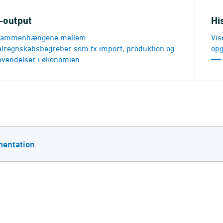
-output
Hi
 sammenhængene mellem
Vis
alregnskabsbegreber som fx import, produktion og
opg
nvendelser i økonomien.
entation