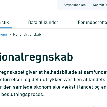
Statistikbanken
Kontakt D
istik
Data til kunder
For indberett
nomi
Nationalregnskab
ionalregnskab
regnskabet giver et helhedsbillede af samfundet
 størrelser, og det udtrykker værdien af landet
r den samlede økonomiske vækst i landet og anv
 beslutningsproces.