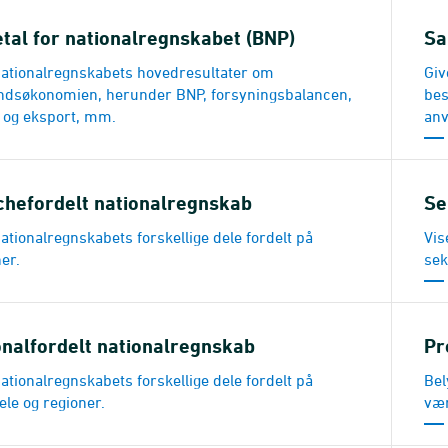
tal for nationalregnskabet (BNP)
Sa
nationalregnskabets hovedresultater om
Giv
dsøkonomien, herunder BNP, forsyningsbalancen,
bes
 og eksport, mm.
anv
chefordelt nationalregnskab
Se
ationalregnskabets forskellige dele fordelt på
Vis
er.
sek
nalfordelt nationalregnskab
Pr
ationalregnskabets forskellige dele fordelt på
Bel
ele og regioner.
vær