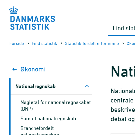
Gå
til
sidens
indhold
Find stat
Forside
Find statistik
Statistik fordelt efter emne
Øko
Nat
Økonomi
Nationalregnskab
National
centrale
Nøgletal for nationalregnskabet
(BNP)
beskrive
debat og
Samlet nationalregnskab
Branchefordelt
nationalregnskab