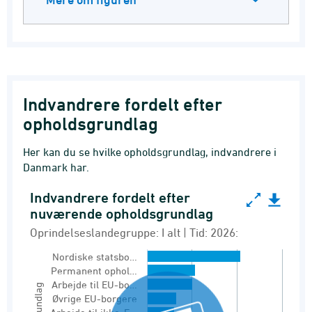
Indvandrere fordelt efter
opholdsgrundlag
Her kan du se hvilke opholdsgrundlag, indvandrere i
Danmark har.
Indvandrere fordelt efter
Indvandrere fordelt efter nuværende opholdsgr
nuværende opholdsgrundlag
Bar chart with 14 bars.
Oprindelseslandegruppe: I alt | Tid: 2026:
Oprindelseslandegruppe: I alt | Tid: 2026:
Nordiske statsbo…
Indvandrere 1. januar
Permanent ophol…
Arbejde til EU-bo…
View as data table, Indvandrere fordelt eft
Øvrige EU-borgere