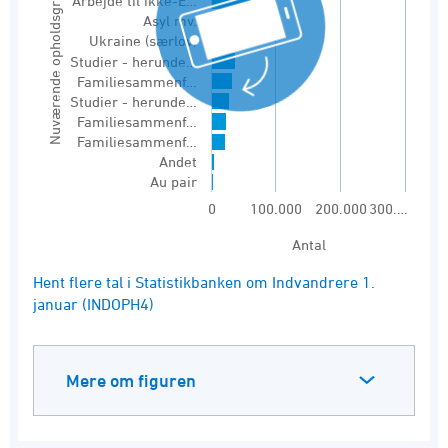
Nuværende opholdsgrundlag
Arbejde til ikke-E…
The chart has 1 X axis displaying Nuværende 
Asyl mv.
The chart has 1 Y axis displaying Antal. Range
Ukraine (særlov)
Studier - herunde…
Familiesammenf…
Studier - herunde…
Familiesammenf…
Familiesammenf…
Andet
Au pair
0
100.000
200.000
300.…
Antal
End of interactive chart.
Hent flere tal i Statistikbanken om Indvandrere 1.
januar (INDOPH4)
Mere om figuren