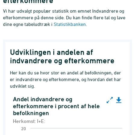
efterkommere
Vi har udvalgt populær statistik om emnet Indvandrere og
efterkommere på denne side. Du kan finde flere tal og lave
dine egne tabeludtræk i
Statistikbanken
.
Udviklingen i andelen af
indvandrere og efterkommere
Her kan du se hvor stor en andel af befolkningen, der
er indvandrere og efterkommere, og hvordan det har
udviklet sig.
Andel indvandrere og
Andel indvandrere og efterkommere i procent af
efterkommere i procent af hele
befolkningen
Line chart with 41 data points.
Herkomst: I+E:
Herkomst: I+E:
20
Herkomstgruppernes andel af hele befolkning