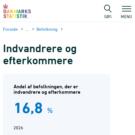
Gå
til
sidens
SØG
MENU
indhold
Forside
...
Befolkning
Indvandrere og
efterkommere
Andel af befolkningen, der er
indvandrere og efterkommere
16,8
%
2026