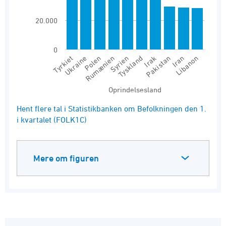
20.000
0
Tyrkiet
Tyskland
Rumænien
Iran
Ukraine
Irak
Syrien
Libanon
Polen
Pakistan
Oprindelsesland
End of interactive chart.
Hent flere tal i Statistikbanken om Befolkningen den 1.
i kvartalet (FOLK1C)
Mere om figuren