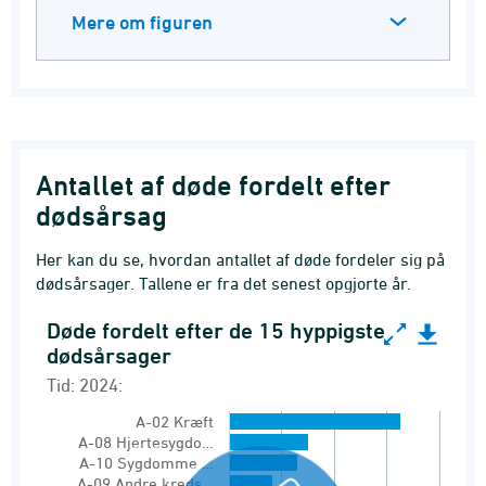
Mere om figuren
Antallet af døde fordelt efter
dødsårsag
Her kan du se, hvordan antallet af døde fordeler sig på
dødsårsager. Tallene er fra det senest opgjorte år.
Døde fordelt efter de 15 hyppigste
Døde fordelt efter de 15 hyppigste dødsårsager
dødsårsager
Bar chart with 15 bars.
Tid: 2024:
Tid: 2024:
A-02 Kræft
Døde
A-08 Hjertesygdo…
A-10 Sygdomme …
View as data table, Døde fordelt efter de 15
A-09 Andre kreds…