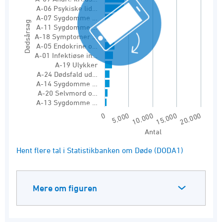
A-06 Psykiske lid…
The chart has 1 X axis displaying Dødsårsag.
A-07 Sygdomme …
Dødsårsag
The chart has 1 Y axis displaying Antal. Range
A-11 Sygdomme …
A-18 Symptomer …
A-05 Endokrine o…
A-01 Infektiøse in…
A-19 Ulykker
A-24 Dødsfald ud…
A-14 Sygdomme …
A-20 Selvmord o…
A-13 Sygdomme …
0
5.000
10.000
15.000
20.000
Antal
End of interactive chart.
Hent flere tal i Statistikbanken om Døde (DODA1)
Mere om figuren