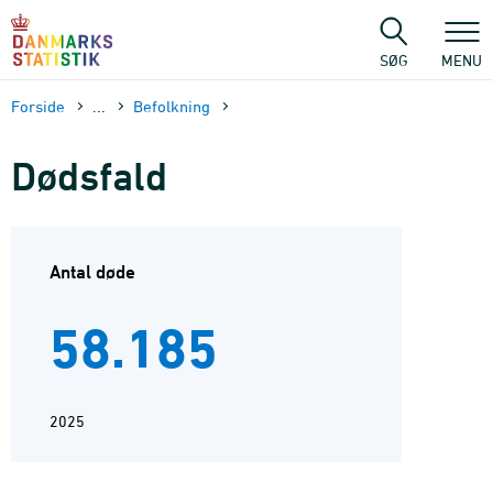
Gå
til
sidens
SØG
MENU
indhold
Forside
...
Befolkning
Dødsfald
Antal døde
58.185
2025