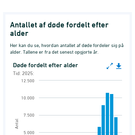
Antallet af døde fordelt efter
alder
Her kan du se, hvordan antallet af døde fordeler sig på
alder. Tallene er fra det senest opgjorte år.
Døde fordelt efter alder
Døde fordelt efter alder
Tid: 2025:
Bar chart with 20 bars.
12.500
Tid: 2025:
Døde
10.000
View as data table, Døde fordelt efter alder
7.500
The chart has 1 X axis displaying Alder.
Antal
The chart has 1 Y axis displaying Antal. Range
5.000