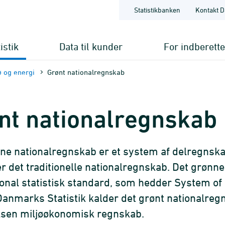
Statistikbanken
Kontakt D
istik
Data til kunder
For indberett
ø og energi
Grønt nationalregnskab
nt nationalregnskab
ne nationalregnskab er et system af delregnskab
r det traditionelle nationalregnskab. Det grønn
ional statistisk standard, som hedder System 
Danmarks Statistik kalder det grønt nationalr
lsen miljøøkonomisk regnskab.