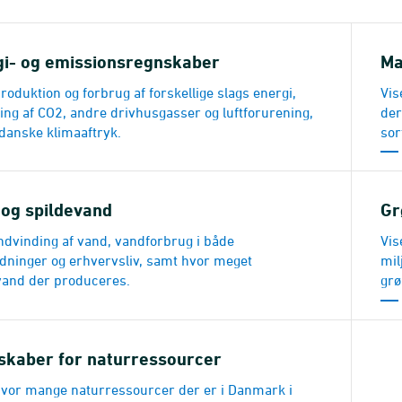
gi- og emissionsregnskaber
Ma
roduktion og forbrug af forskellige slags energi,
Vis
ing af CO2, andre drivhusgasser og luftforurening,
der
 danske klimaaftryk.
sor
 og spildevand
Gr
indvinding af vand, vandforbrug i både
Vis
dninger og erhvervsliv, samt hvor meget
mil
vand der produceres.
grø
skaber for naturressourcer
hvor mange naturressourcer der er i Danmark i