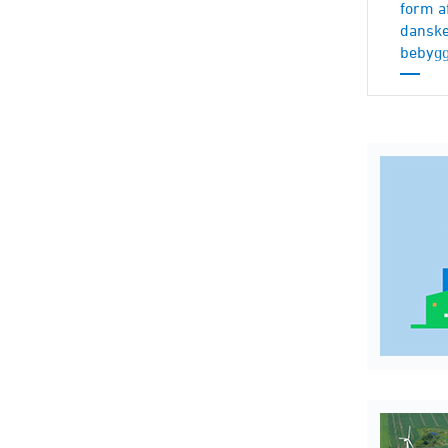
form af
danske
bebygg