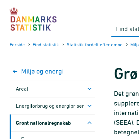
Gå
til
sidens
indhold
Find stat
Forside
Find statistik
Statistik fordelt efter emne
Milj
Grø
Miljø og energi
Areal
Det grøn
supplere
Energiforbrug og energipriser
internat
(SEEA). 
Grønt nationalregnskab
betegne