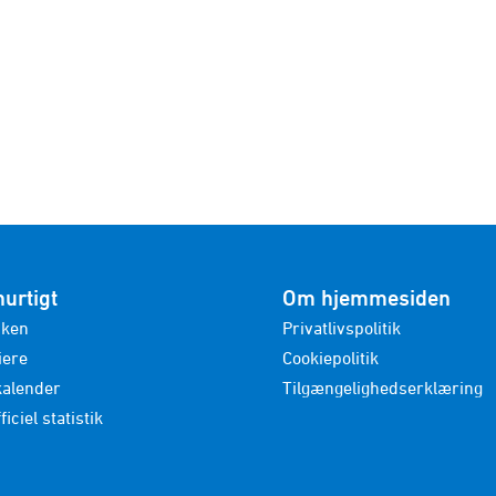
hurtigt
Om hjemmesiden
nken
Privatlivspolitik
iere
Cookiepolitik
kalender
Tilgængelighedserklæring
ficiel statistik