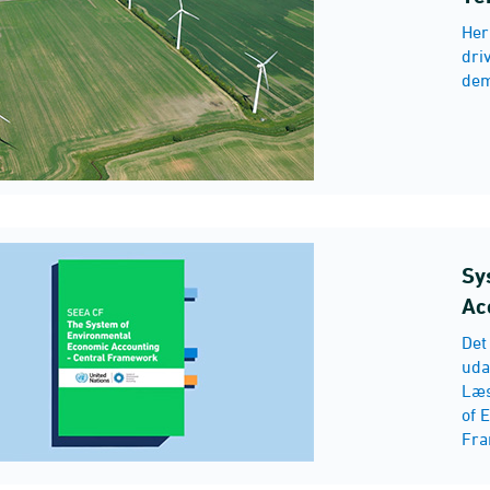
Her
dri
de
Sy
Ac
Det
uda
Læs
of 
Fra