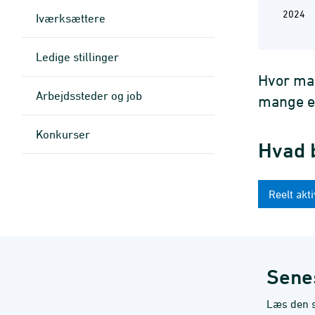
2024
Iværksættere
Ledige stillinger
Hvor man
Arbejdssteder og job
mange er
Konkurser
Hvad b
Reelt akt
Sene
Læs den 