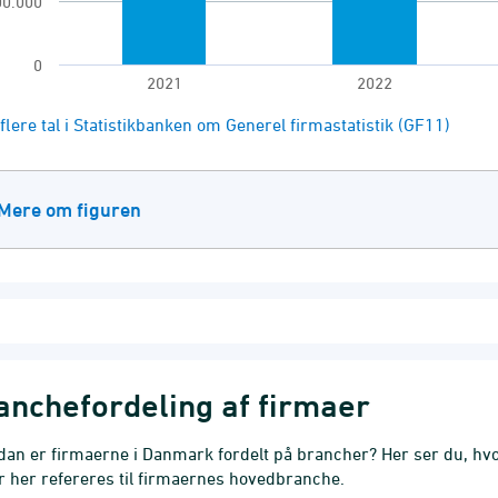
00.000
0
2021
2022
of interactive chart.
flere tal i Statistikbanken om Generel firmastatistik (GF11)
Mere om figuren
anchefordeling af firmaer
dan er firmaerne i Danmark fordelt på brancher? Her ser du, hv
r her refereres til firmaernes hovedbranche.