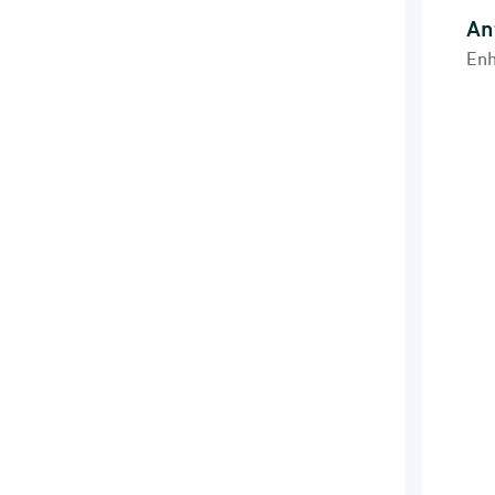
An
Anta
Enh
Pie 
Enhe
Gen
Vie