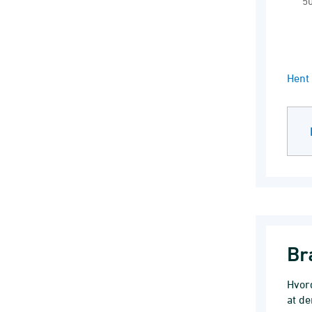
5
End 
Hent 
Br
Hvor
at de