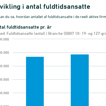
vikling i antal fuldtidsansatte
an du se, hvordan antallet af fuldtidsansatte i de reelt aktive firm
tal fuldtidsansatte pr. år
l fuldtidsansatte pr. år
ed: Fuldtidsansatte (antal) | Branche (DB07 10- 19- og 127-gru
chart with 4 bars.
00.000
d: Fuldtidsansatte (antal) | Branche (DB07 10- 19
erel firmastatistik
00.000
w as data table, Antal fuldtidsansatte pr. år
00.000
chart has 1 X axis displaying categories.
chart has 1 Y axis displaying values. Range: 0 to 
00.000
00.000