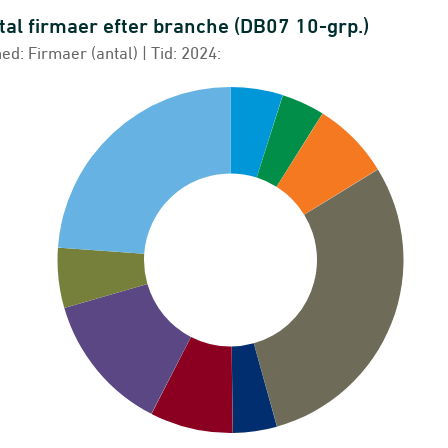
tal firmaer efter branche (DB07 10-grp.)
l firmaer efter branche (DB07 10-grp.)
ed: Firmaer (antal) | Tid: 2024:
chart with 9 slices.
d: Firmaer (antal) | Tid: 2024:
erel firmastatistik
w as data table, Antal firmaer efter branche (DB0