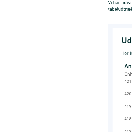
Vi har udva
tabeludtræ
Ud
Her k
An
Anta
Enh
Line
421
Enh
420
Gen
Vie
419
The 
418
The
417