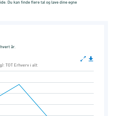
e. Du kan finde flere tal og lave dine egne
 hvert år.
): TOT Erhverv i alt:
-gruppering): TOT Erhverv i alt:
00 to 421000.