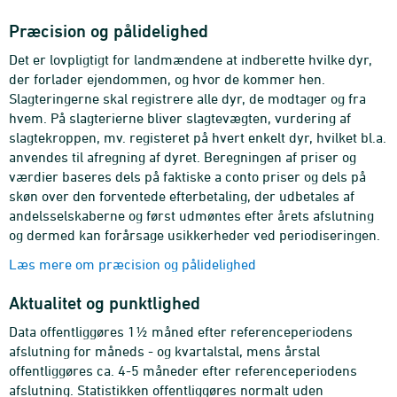
Præcision og pålidelighed
Det er lovpligtigt for landmændene at indberette hvilke dyr,
der forlader ejendommen, og hvor de kommer hen.
Slagteringerne skal registrere alle dyr, de modtager og fra
hvem. På slagterierne bliver slagtevægten, vurdering af
slagtekroppen, mv. registeret på hvert enkelt dyr, hvilket bl.a.
anvendes til afregning af dyret. Beregningen af priser og
værdier baseres dels på faktiske a conto priser og dels på
skøn over den forventede efterbetaling, der udbetales af
andelsselskaberne og først udmøntes efter årets afslutning
og dermed kan forårsage usikkerheder ved periodiseringen.
Læs mere om præcision og pålidelighed
Aktualitet og punktlighed
Data offentliggøres 1½ måned efter referenceperiodens
afslutning for måneds - og kvartalstal, mens årstal
offentliggøres ca. 4-5 måneder efter referenceperiodens
afslutning. Statistikken offentliggøres normalt uden