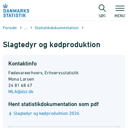
Gå
til
sidens
SØG
MENU
indhold
Forside
...
Statistik­dokument­ation
Slagtedyr og kødproduktion
Kontaktinfo
Fødevareerhverv, Erhvervsstatistik
Mona Larsen
24 81 68 47
MLA@dst.dk
Hent statistikdokumentation som pdf
Slagtedyr og kødproduktion 2026