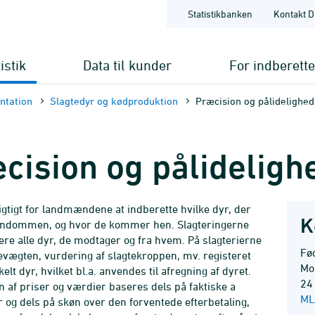
Statistikbanken
Kontakt D
istik
Data til kunder
For indberett
nt­ation
Slagtedyr og kødproduktion
Præcision og pålidelighed
cision og pålideligh
ligtigt for landmændene at indberette hvilke dyr, der
K
jendommen, og hvor de kommer hen. Slagteringerne
rere alle dyr, de modtager og fra hvem. På slagterierne
Fø
tevægten, vurdering af slagtekroppen, mv. registeret
Mo
elt dyr, hvilket bl.a. anvendes til afregning af dyret.
24
 af priser og værdier baseres dels på faktiske a
ML
r og dels på skøn over den forventede efterbetaling,