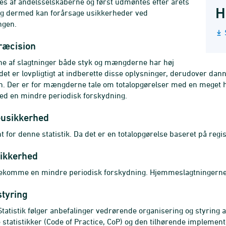
es af andelsselskaberne og først udmøntes efter årets
H
og dermed kan forårsage usikkerheder ved
ngen.
ræcision
e af slagtninger både styk og mængderne har høj
a det er lovpligtigt at indberette disse oplysninger, derudover dan
. Der er for mængderne tale om totalopgørelser med en meget h
ed en mindre periodisk forskydning.
eusikkerhed
t for denne statistik. Da det er en totalopgørelse baseret på regi
ikkerhed
rekomme en mindre periodisk forskydning. Hjemmeslagtningerne 
styring
atistik følger anbefalinger vedrørende organisering og styring af
statistikker (Code of Practice, CoP) og den tilhørende implem