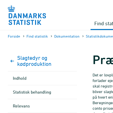
Gå
til
sidens
indhold
Find stat
Forside
Find statistik
Dokumen­tation
Statistik­dokume
Præ
Slagtedyr og
kødproduktion
Det er lovp
Indhold
forlader e
skal regist
bliver slag
Statistisk behandling
på hvert enk
Beregningen
Relevans
conto prise