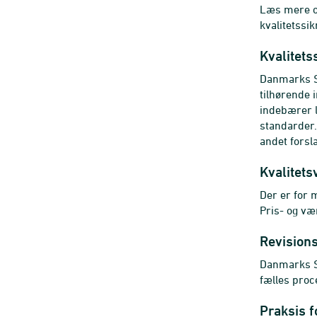
Læs mere 
kvalitetssi
Kvalitets
Danmarks St
tilhørende
indebærer l
standarder.
andet forsl
Kvalitets
Der er for 
Pris- og v
Revisions
Danmarks St
fælles proc
Praksis f