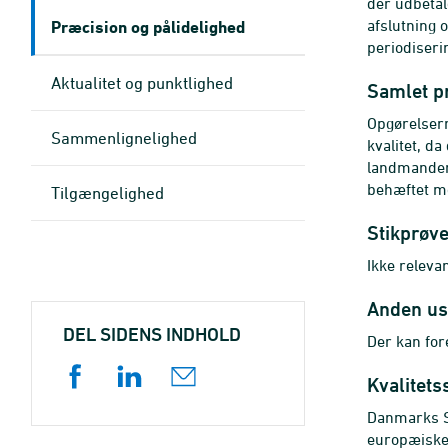
der udbetal
Præcision og pålidelighed
afslutning 
periodiseri
Aktualitet og punktlighed
Samlet p
Opgørelsern
Sammenlignelighed
kvalitet, d
landmanden
behæftet m
Tilgængelighed
Stikprøv
Ikke relevan
Anden us
DEL SIDENS INDHOLD
Der kan fo
Kvalitets
Danmarks St
europæiske 