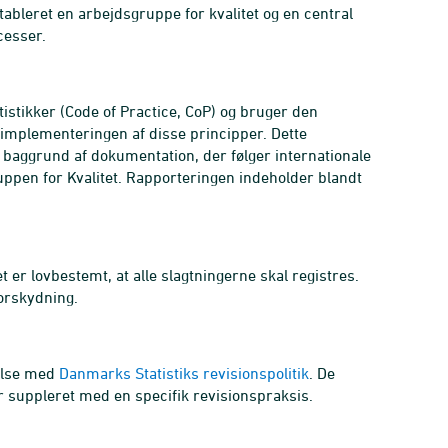
etableret en arbejdsgruppe for kvalitet og en central
cesser.
istikker (Code of Practice, CoP) og bruger den
mplementeringen af disse principper. Dette
 baggrund af dokumentation, der følger internationale
ruppen for Kvalitet. Rapporteringen indeholder blandt
 er lovbestemt, at alle slagtningerne skal registres.
orskydning.
melse med
Danmarks Statistiks revisionspolitik
. De
er suppleret med en specifik revisionspraksis.