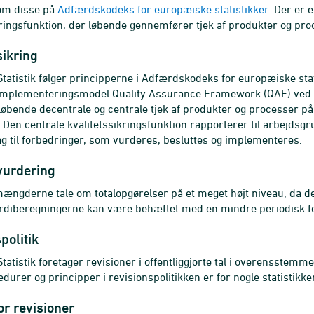
om disse på
Adfærdskodeks for europæiske statistikker
. Der er 
kringsfunktion, der løbende gennemfører tjek af produkter og pro
sikring
atistik følger principperne i Adfærdskodeks for europæiske stat
 implementeringsmodel Quality Assurance Framework (QAF) ved i
øbende decentrale og centrale tjek af produkter og processer på
 Den centrale kvalitetssikringsfunktion rapporterer til arbejdsg
ag til forbedringer, som vurderes, besluttes og implementeres.
vurdering
mængderne tale om totalopgørelser på et meget højt niveau, da det
ærdiberegningerne kan være behæftet med en mindre periodisk f
politik
atistik foretager revisioner i offentliggjorte tal i overensstem
edurer og principper i revisionspolitikken er for nogle statistikk
or revisioner