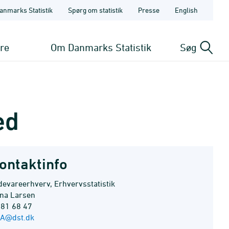
anmarks Statistik
Spørg om statistik
Presse
English
ere
Om Danmarks Statistik
Søg
ed
ontaktinfo
devareerhverv, Erhvervsstatistik
na Larsen
 81 68 47
A@dst.dk