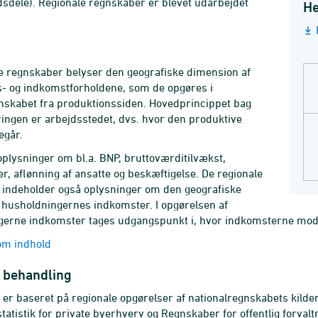
dsdele). Regionale regnskaber er blevet udarbejdet
He
.
e regnskaber belyser den geografiske dimension af
- og indkomstforholdene, som de opgøres i
nskabet fra produktionssiden. Hovedprincippet bag
ringen er arbejdsstedet, dvs. hvor den produktive
regår.
oplysninger om bl.a. BNP, bruttoværditilvækst,
er, aflønning af ansatte og beskæftigelse. De regionale
 indeholder også oplysninger om den geografiske
f husholdningernes indkomster. I opgørelsen af
erne indkomster tages udgangspunkt i, hvor indkomsterne modta
m indhold
k behandling
 er baseret på regionale opgørelser af nationalregnskabets kilder,
atistik for private byerhverv og Regnskaber for offentlig forvalt