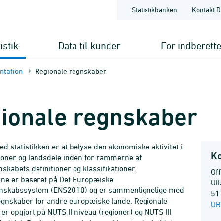
Statistikbanken
Kontakt D
istik
Data til kunder
For indberett
nt­ation
Regionale regnskaber
ionale regnskaber
d statistikken er at belyse den økonomiske aktivitet i
Ko
ioner og landsdele inden for rammerne af
nskabets definitioner og klassifikationer.
Off
ne er baseret på Det Europæiske
Ul
gnskabssystem (ENS2010) og er sammenlignelige med
51
egnskaber for andre europæiske lande. Regionale
UR
er opgjort på NUTS II niveau (regioner) og NUTS III