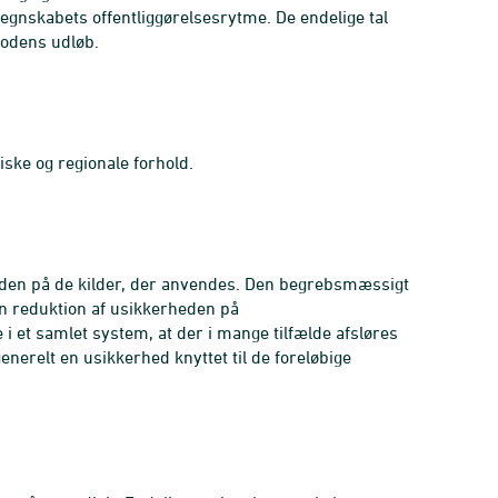
egnskabets offentliggørelsesrytme. De endelige tal
iodens udløb.
ske og regionale forhold.
eden på de kilder, der anvendes. Den begrebsmæssigt
en reduktion af usikkerheden på
 et samlet system, at der i mange tilfælde afsløres
enerelt en usikkerhed knyttet til de foreløbige