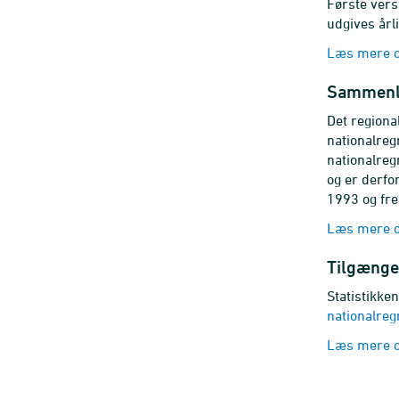
Første vers
udgives årli
Læs mere om
Sammenl
Det regiona
nationalreg
nationalreg
og er derfo
1993 og fr
Læs mere 
Tilgænge
Statistikken
nationalre
Læs mere o