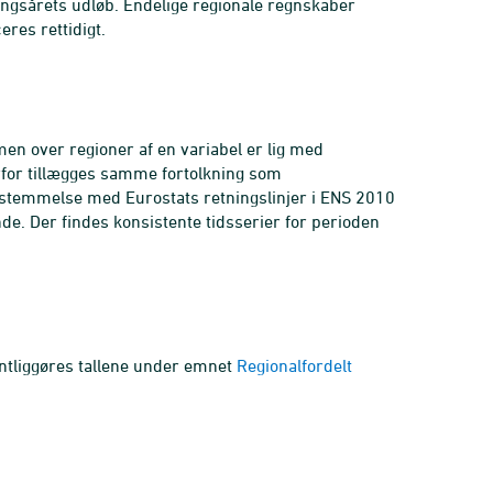
ingsårets udløb. Endelige regionale regnskaber
eres rettidigt.
en over regioner af en variabel er lig med
rfor tillægges samme fortolkning som
sstemmelse med Eurostats retningslinjer i ENS 2010
e. Der findes konsistente tidsserier for perioden
fentliggøres tallene under emnet
Regionalfordelt