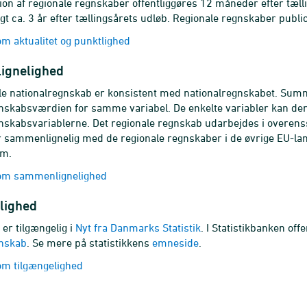
ion af regionale regnskaber offentliggøres 12 måneder efter tæll
gt ca. 3 år efter tællingsårets udløb. Regionale regnskaber public
 aktualitet og punktlighed
ignelighed
le nationalregnskab er konsistent med nationalregnskabet. Summ
nskabsværdien for samme variabel. De enkelte variabler kan de
nskabsvariablerne. Det regionale regnskab udarbejdes i overen
r sammenlignelig med de regionale regnskaber i de øvrige EU-land
em.
om sammenlignelighed
lighed
 er tilgængelig i
Nyt fra Danmarks Statistik
. I Statistikbanken of
gnskab
. Se mere på statistikkens
emneside
.
m tilgængelighed