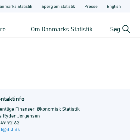
anmarks Statistik
Spørg om statistik
Presse
English
ere
Om Danmarks Statistik
Søg
ntaktinfo
entlige Finanser, Økonomisk Statistik
la Ryder Jørgensen
 49 92 62
J@dst.dk