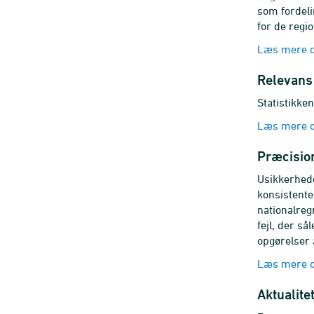
som fordeli
for de regi
Læs mere o
Relevans
Statistikke
Læs mere o
Præcision
Usikkerhede
konsistente
nationalreg
fejl, der s
opgørelser a
Læs mere o
Aktualite