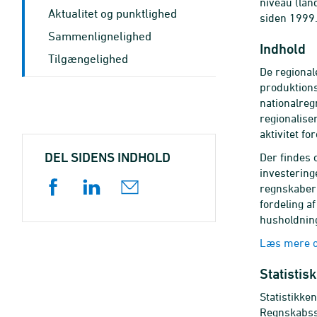
niveau (lan
Aktualitet og punktlighed
siden 1999
Sammenlignelighed
Indhold
Tilgængelighed
De regional
produktions
nationalreg
regionalise
aktivitet fo
DEL SIDENS INDHOLD
Der findes 
investering
regnskaber
fordeling a
husholdning
Læs mere o
Statistis
Statistikken
Regnskabsst