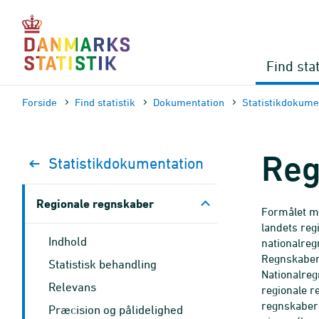
Gå
til
sidens
indhold
Find stat
Forside
Find statistik
Dokumen­tation
Statistik­dokume
Reg
Statistik­dokument­ation
Regionale regnskaber
Formålet me
landets reg
Indhold
nationalreg
Regnskaber
Statistisk behandling
Nationalre
Relevans
regionale r
regnskaber 
Præcision og pålidelighed