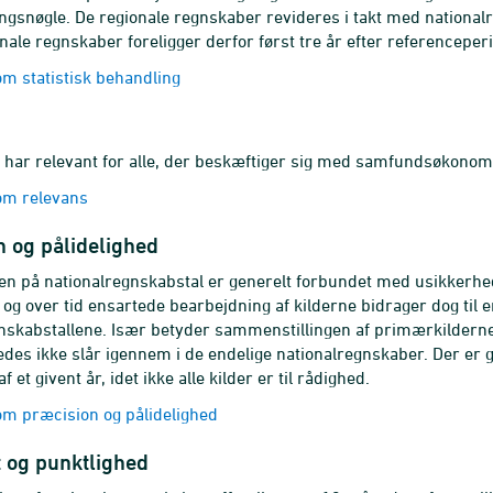
ngsnøgle. De regionale regnskaber revideres i takt med nationalr
onale regnskaber foreligger derfor først tre år efter referenceper
m statistisk behandling
n har relevant for alle, der beskæftiger sig med samfundsøkonomi
m relevans
 og pålidelighed
n på nationalregnskabstal er generelt forbundet med usikkerh
 og over tid ensartede bearbejdning af kilderne bidrager dog til 
nskabstallene. Især betyder sammenstillingen af primærkilderne i
åledes ikke slår igennem i de endelige nationalregnskaber. Der er g
f et givent år, idet ikke alle kilder er til rådighed.
m præcision og pålidelighed
t og punktlighed