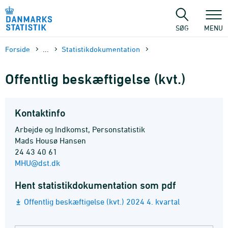
Gå
til
sidens
SØG
MENU
indhold
Forside
...
Statistik­dokument­ation
Offentlig beskæftigelse (kvt.)
Kontaktinfo
Arbejde og Indkomst, Personstatistik
Mads Housø Hansen
24 43 40 61
MHU@dst.dk
Hent statistikdokumentation som pdf
Offentlig beskæftigelse (kvt.) 2024 4. kvartal