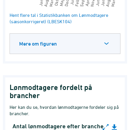
End of interactive chart.
Hent flere tal i Statistikbanken om Lønmodtagere
(sæsonkorrigeret) (LBESK104)
Mere om figuren
Lønmodtagere fordelt på
brancher
Her kan du se, hvordan lønmodtagerne fordeler sig på
brancher.
Antal lønmodtagere efter branche
Antal lønmodtagere efter branche (DB07 19-grp