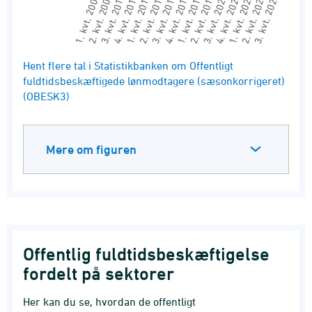
3. kvt. 2020
2. kvt. 2014
1. kvt. 2008
3. kvt. 2025
2. kvt. 2019
1. kvt. 2013
2. kvt. 2024
1. kvt. 2018
4. kvt. 2011
4. kvt. 2016
1. kvt. 2023
3. kvt. 2010
4. kvt. 2021
2. kvt. 2009
3. kvt. 2015
End of interactive chart.
Hent flere tal i Statistikbanken om Offentligt
fuldtidsbeskæftigede lønmodtagere (sæsonkorrigeret)
(OBESK3)
Mere om figuren
Offentlig fuldtidsbeskæftigelse
fordelt på sektorer
Her kan du se, hvordan de offentligt