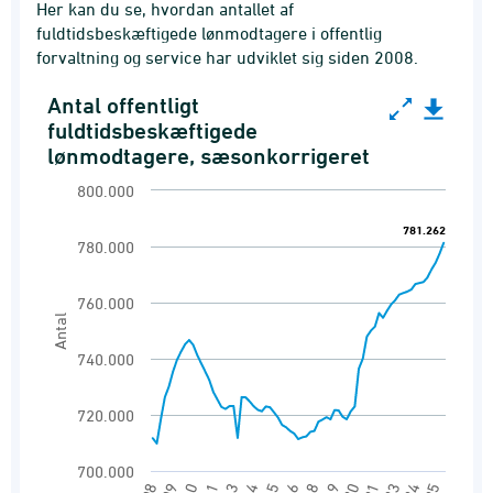
Her kan du se, hvordan antallet af
fuldtidsbeskæftigede lønmodtagere i offentlig
forvaltning og service har udviklet sig siden 2008.
Antal offentligt
Antal offentligt fuldtidsbeskæftigede lønmodta
fuldtidsbeskæftigede
lønmodtagere, sæsonkorrigeret
Line chart with 73 data points.
Offentligt fuldtidsbeskæftigede lønmodtagere
800.000
View as data table, Antal offentligt fuldtid
781.262
781.262
780.000
The chart has 1 X axis displaying categories.
The chart has 1 Y axis displaying Antal. Rang
760.000
Antal
740.000
720.000
700.000