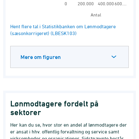
0
200.000
400.000
600.…
Antal
End of interactive chart.
Hent flere tal i Statistikbanken om Lønmodtagere
(sæsonkorrigeret) (LBESK103)
Mere om figuren
Lønmodtagere fordelt på
sektorer
Her kan du se, hvor stor en andel af lønmodtagere der
er ansat i hhv. offentlig forvaltning og service samt
virksomheder og organisationer. Sidstnævnte består