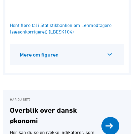
End of interactive chart.
Hent flere tal i Statistikbanken om Lønmodtagere
(sæsonkorrigeret) (LBESK104)
Mere om figuren
HAR DU SET?
Overblik over dansk
økonomi
Her kan du se en række indikatorer, som