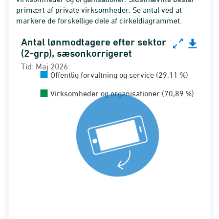
primært af private virksomheder. Se antal ved at
markere de forskellige dele af cirkeldiagrammet.
Antal lønmodtagere efter sektor
Antal lønmodtagere efter sektor (2-grp), sæsonk
(2-grp), sæsonkorrigeret
Pie chart with 2 slices.
Tid: Maj 2026:
Offentlig forvaltning og service (29,11 %)
Tid: Maj 2026:
Lønmodtagere (sæsonkorrigeret)
Virksomheder og organisationer (70,89 %)
View as data table, Antal lønmodtagere efter