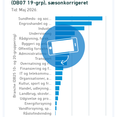
(DB07 19-grp), sæsonkorrigeret
Bar chart with 20 bars.
Tid: Maj 2026:
Tid: Maj 2026:
Sundheds- og soc…
Lønmodtagere (sæsonkorrigeret)
Engroshandel og …
Industri
View as data table, Antal lønmodtagere efte
Undervisning
Branche (DB25 10- og 20-gruppering)
Rådgivning, forsk…
The chart has 1 X axis displaying Branche (DB
Byggeri og anlæg
The chart has 1 Y axis displaying Antal. Range
Offentlig forvaltni…
Administrations- …
Transport
Overnatning og r…
Finansiering og f…
IT og telekommu…
Organisationer, a…
Kultur, sport og fr…
Handel, udlejning…
Landbrug, skovbr…
Udgivelse og pro…
Energiforsyning
Vandforsyning, sp…
Råstofindvinding