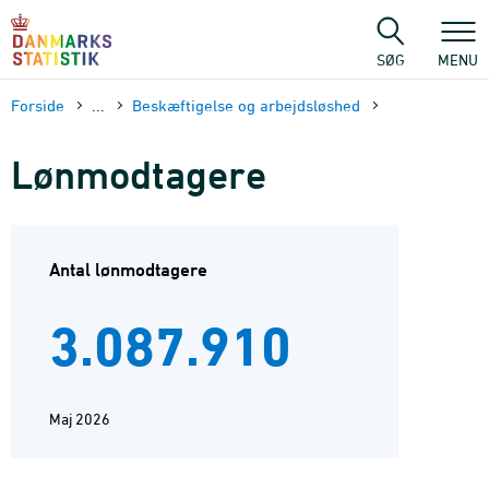
Gå
til
sidens
SØG
MENU
indhold
Forside
...
Beskæftigelse og arbejdsløshed
Lønmodtagere
Antal lønmodtagere
3.087.910
Maj 2026