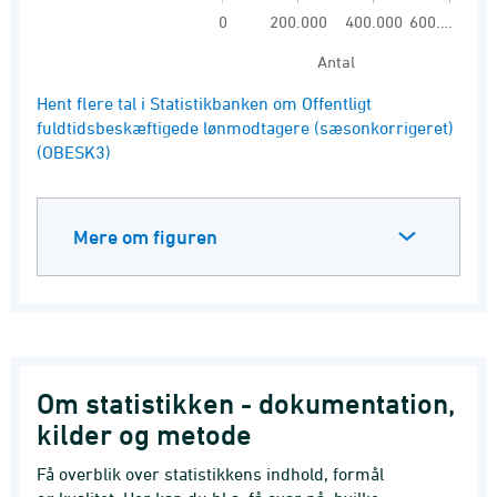
0
200.000
400.000
600.…
Antal
End of interactive chart.
Hent flere tal i Statistikbanken om Offentligt
fuldtidsbeskæftigede lønmodtagere (sæsonkorrigeret)
(OBESK3)
Mere om figuren
Om statistikken - dokumentation,
kilder og metode
Få overblik over statistikkens indhold, formål