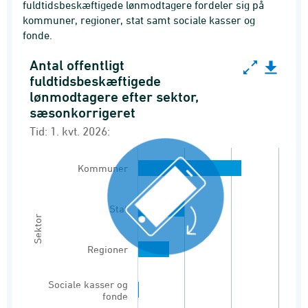
fuldtidsbeskæftigede lønmodtagere fordeler sig på
kommuner, regioner, stat samt sociale kasser og
fonde.
Antal offentligt
Antal offentligt fuldtidsbeskæftigede lønmodtag
fuldtidsbeskæftigede
lønmodtagere efter sektor,
Bar chart with 4 bars.
sæsonkorrigeret
Tid: 1. kvt. 2026:
Tid: 1. kvt. 2026:
Offentligt fuldtidsbeskæftigede lønmodtagere
View as data table, Antal offentligt fuldtid
Kommuner
The chart has 1 X axis displaying Sektor.
The chart has 1 Y axis displaying Antal. Range
Stat
Sektor
Regioner
Sociale kasser og
fonde