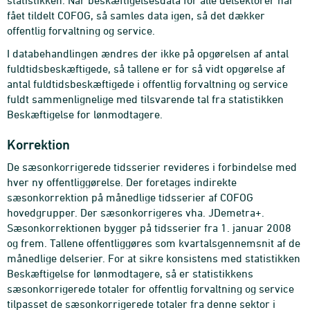
statistikken. Når beskæftigelsesdata for alle delsektorer har
fået tildelt COFOG, så samles data igen, så det dækker
offentlig forvaltning og service.
I databehandlingen ændres der ikke på opgørelsen af antal
fuldtidsbeskæftigede, så tallene er for så vidt opgørelse af
antal fuldtidsbeskæftigede i offentlig forvaltning og service
fuldt sammenlignelige med tilsvarende tal fra statistikken
Beskæftigelse for lønmodtagere.
Korrektion
De sæsonkorrigerede tidsserier revideres i forbindelse med
hver ny offentliggørelse. Der foretages indirekte
sæsonkorrektion på månedlige tidsserier af COFOG
hovedgrupper. Der sæsonkorrigeres vha. JDemetra+.
Sæsonkorrektionen bygger på tidsserier fra 1. januar 2008
og frem. Tallene offentliggøres som kvartalsgennemsnit af de
månedlige delserier. For at sikre konsistens med statistikken
Beskæftigelse for lønmodtagere, så er statistikkens
sæsonkorrigerede totaler for offentlig forvaltning og service
tilpasset de sæsonkorrigerede totaler fra denne sektor i