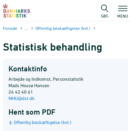
Gå
til
sidens
SØG
MENU
indhold
Forside
...
Offentlig beskæftigelse (kvt.)
Statistisk behandling
Kontaktinfo
Arbejde og Indkomst, Personstatistik
Mads Housø Hansen
24 43 40 61
MHU@dst.dk
Hent som PDF
Offentlig beskæftigelse (kvt.)