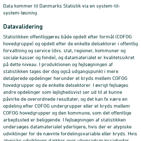
Data kommer til Danmarks Statistik via en system-til-
system-løsning.
Datavalidering
Statistikken offentliggøres både opdelt efter formål (COFOG
hovedgruppe) og opdelt efter de enkelte delsektorer i offentlig
forvaltning og service (dvs. stat, regioner, kommuner og
sociale kasser og fonde), og datamaterialet er kvalitetssikret
på dette niveau. I produktionen og fejlsøgningen af
statistikken tages der dog også udgangspunkt i mere
detaljerede opdelinger herunder et kryds mellem COFOG
hovedgrupper og de enkelte delsektorer. I øvrigt fejlsøges
andre opdelinger som lejlighedsvist ser ud til at kunne
påvirke de overordnede resultater, og det kan fx være en
opdeling efter COFOG undergrupper eller et kryds mellem
COFOG hovedgrupper og den kommune, som det offentlige
arbejdssted er beliggende. I fejlsøgningen af statistikken
undersøges datamaterialet yderligere, hvis der er atypiske
udviklinger for de nævnte fordelingsvariable eller kryds. Hvis
atypiske udviklinger dækker over uhensigtsmæssigheder