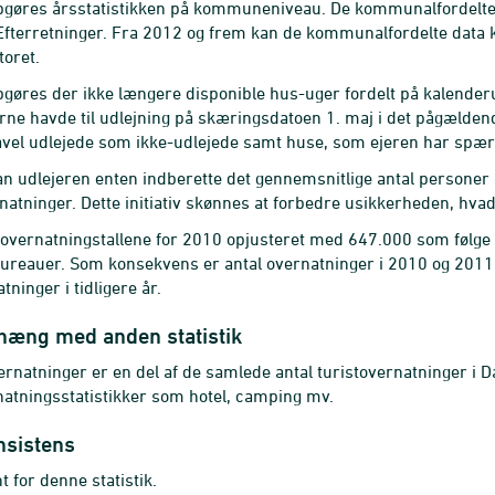
gøres årsstatistikken på kommuneniveau. De kommunalfordelte t
 Efterretninger. Fra 2012 og frem kan de kommunalfordelte data 
toret.
gøres der ikke længere disponible hus-uger fordelt på kalenderug
rne havde til udlejning på skæringsdatoen 1. maj i det pågældende 
åvel udlejede som ikke-udlejede samt huse, som ejeren har spærr
n udlejeren enten indberette det gennemsnitlige antal personer pr
atninger. Dette initiativ skønnes at forbedre usikkerheden, hvad
 overnatningstallene for 2010 opjusteret med 647.000 som følge 
ureauer. Som konsekvens er antal overnatninger i 2010 og 201
tninger i tidligere år.
ng med anden statistik
rnatninger er en del af de samlede antal turistovernatninger 
atningsstatistikker som hotel, camping mv.
nsistens
t for denne statistik.