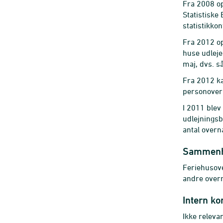
Fra 2008 op
Statistiske
statistikkon
Fra 2012 op
huse udleje
maj, dvs. s
Fra 2012 ka
personovern
I 2011 blev
udlejningsb
antal overna
Sammenhæ
Feriehusove
andre overn
Intern ko
Ikke relevan