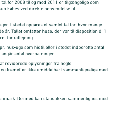
al for 2008 til og med 2011 er tilgængelige som
kun købes ved direkte henvendelse til
er. I stedet opgøres et samlet tal for, hvor mange
år. Tallet omfatter huse, der var til disposition d. 1.
et for udlejning.
. hus-uge som hidtil eller i stedet indberette antal
 angår antal overnatninger.
af reviderede oplysninger fra nogle
1 og fremefter ikke umiddelbart sammenlignelige med
i Danmark. Dermed kan statistikken sammenlignes med