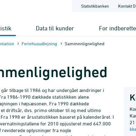
Statistikbanken
Kontakt D
istik
Data til kunder
For indberett
nt­ation
Feriehusudlejning
Sammenlignelighed
menlignelighed
n går tilbage til 1986 og har undergået ændringer i
K
 Fra 1986-1990 dækkede statistikken alene
lejningen i højsæsonen. Fra 1990 dækkede
Kon
 et driftsår, dvs. primo oktober til og med ultimo
Ka
Fra 1998 er årsstatistikken baseret på kalenderåret. I
21
vernatningstallene for 2010 opjusteret med 647.000
kk
f reviderede oplysninger fra nogle