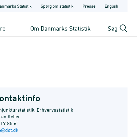
anmarks Statistik
Spørg om statistik
Presse
English
ere
Om Danmarks Statistik
Søg
ontaktinfo
junkturstatistik, Erhvervsstatistik
ren Keller
 19 85 61
e@dst.dk