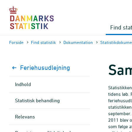
Gå
til
sidens
indhold
Find stat
Forside
Find statistik
Dokumen­tation
Statistik­dokume
Sam
Feriehusudlejning
Indhold
Statistikke
tidens løb.
Statistisk behandling
feriehusud
statistikken
september. 
Relevans
2011 blev o
som følge a