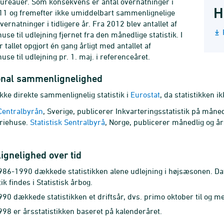
ureauer. Som konsekvens er antal overnatninger i
H
11 og fremefter ikke umiddelbart sammenlignelige
ernatninger i tidligere år. Fra 2012 blev antallet af
use til udlejning fjernet fra den månedlige statistik. I
r tallet opgjort én gang årligt med antallet af
use til udlejning pr. 1. maj. i referenceåret.
ional sammenlignelighed
ikke direkte sammenlignelig statistik i
Eurostat
, da statistikken 
 Centralbyrån
, Sverige, publicerer Inkvarteringsstatistik på måne
eriehuse.
Statistisk Sentralbyrå
, Norge, publicerer månedlig og år
gnelighed over tid
986-1990 dækkede statistikken alene udlejning i højsæsonen. Data
tik findes i Statistisk årbog.
990 dækkede statistikken et driftsår, dvs. primo oktober til og 
998 er årsstatistikken baseret på kalenderåret.