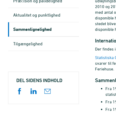
Præcision og pålidelighed
udlejningsb
2010 og 20
med antal ov
Aktualitet og punktlighed
disponible h
stedet blive
Sammenlignelighed
disponible h
Internat
Tilgængelighed
Der findes 
Statistiska
svarer til f
Feriehuse.
Sammenli
DEL SIDENS INDHOLD
Fra 1
statis
Fra 1
Fra 1