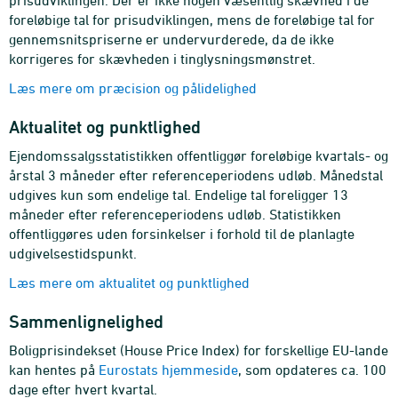
prisudviklingen. Der er ikke nogen væsentlig skævhed i de
foreløbige tal for prisudviklingen, mens de foreløbige tal for
gennemsnitspriserne er undervurderede, da de ikke
korrigeres for skævheden i tinglysningsmønstret.
Læs mere om præcision og pålidelighed
Aktualitet og punktlighed
Ejendomssalgsstatistikken offentliggør foreløbige kvartals- og
årstal 3 måneder efter referenceperiodens udløb. Månedstal
udgives kun som endelige tal. Endelige tal foreligger 13
måneder efter referenceperiodens udløb. Statistikken
offentliggøres uden forsinkelser i forhold til de planlagte
udgivelsestidspunkt.
Læs mere om aktualitet og punktlighed
Sammenlignelighed
Boligprisindekset (House Price Index) for forskellige EU-lande
kan hentes på
Eurostats hjemmeside
, som opdateres ca. 100
dage efter hvert kvartal.