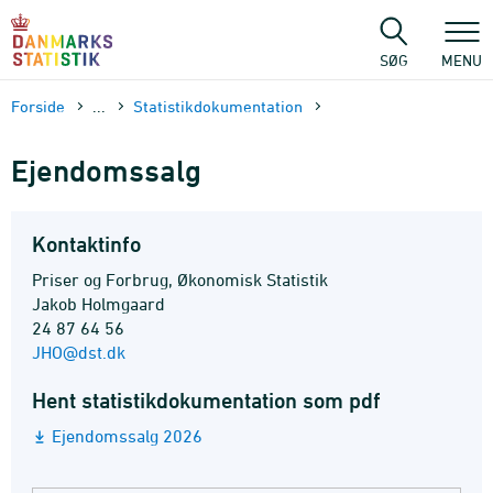
Gå
til
sidens
SØG
MENU
indhold
Forside
...
Statistik­dokument­ation
Ejendomssalg
Kontaktinfo
Priser og Forbrug, Økonomisk Statistik
Jakob Holmgaard
24 87 64 56
JHO@dst.dk
Hent statistikdokumentation som pdf
Ejendomssalg 2026