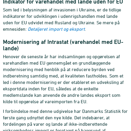
Indikator for varehandel med lande uden for EU
Som led i belysningen af invasionen i Ukraine, er de tidlige
indikatorer for udviklingen i udenrigshandlen med lande
uden for EU udvidet med Rusland og Ukraine. Se mere på
emnesiden:
Detaljeret import og eksport
.
Modernisering af Intrastat (varehandel med EU-
lande)
Henover de seneste år har indsamlingen og opgørelsen af
varehandlen med EU gennemgået en grundlæggende
modernisering med henblik på at reducere byrden ved
indberetning samtidig med, at kvaliteten fastholdes. Som et
led i denne modernisering er der etableret en udveksling af
eksportdata inden for EU, således at de enkelte
medlemslande kan anvende de andre landes eksport som
kilde til opgørelse af vareimporten fra EU.
I forbindelse med denne udgivelse har Danmarks Statistik for
første gang udnyttet den nye kilde. Det indebærer, at
fordelingen på varer og lande af ikke-indberettende
virksomheders import er foretaget på baggrund af