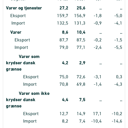
Varer og tjenester
27,2
25,6
..
..
Eksport
159,7
156,9
-1,8
-5,0
Import
132,5
131,3
-0,9
-4,1
Varer
8,6
10,4
..
..
Eksport
87,7
87,5
-0,2
-1,5
Import
79,0
77,1
-2,4
-5,5
Varer som
krydser dansk
4,2
2,9
..
..
grænse
Eksport
75,0
72,6
-3,1
0,3
Import
70,8
69,8
-1,4
-4,3
Varer som ikke
krydser dansk
4,4
7,5
..
..
grænse
Eksport
12,7
14,9
17,1
-10,2
Import
8,2
7,4
-10,4
-14,6