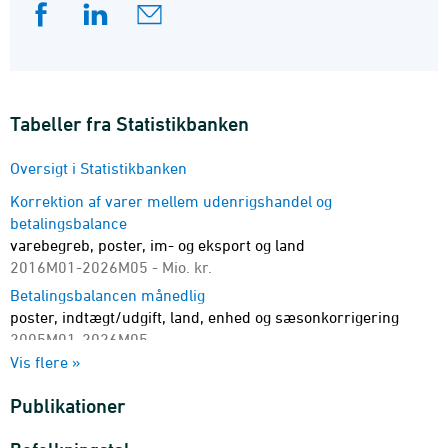
Tabeller fra Statistikbanken
Oversigt i Statistikbanken
Korrektion af varer mellem udenrigshandel og
betalingsbalance
varebegreb, poster, im- og eksport og land
2016M01-2026M05 - Mio. kr.
Betalingsbalancen månedlig
poster, indtægt/udgift, land, enhed og sæsonkorrigering
2005M01-2026M05
Vis flere »
Betalingsbalancen kvartalsvis
poster, indtægt/udgift og land
Publikationer
2005K1-2026K1 - Mio. kr.
Overgangstabel for varer mellem udenrigshandel og