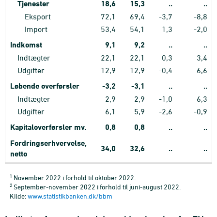
Tjenester
18,6
15,3
..
..
Eksport
72,1
69,4
-3,7
-8,8
Import
53,4
54,1
1,3
-2,0
Indkomst
9,1
9,2
..
..
Indtægter
22,1
22,1
0,3
3,4
Udgifter
12,9
12,9
-0,4
6,6
Løbende overførsler
-3,2
-3,1
..
..
Indtægter
2,9
2,9
-1,0
6,3
Udgifter
6,1
5,9
-2,6
-0,9
Kapitaloverførsler mv.
0,8
0,8
..
..
Fordringserhvervelse,
34,0
32,6
..
..
netto
1
November 2022 i forhold til oktober 2022.
2
September-november 2022 i forhold til juni-august 2022.
Kilde:
www.statistikbanken.dk/bbm