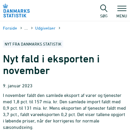
Gå
til
sidens
SØG
MENU
indhold
Forside
...
Udgivelser
NYT FRA DANMARKS STATISTIK
Nyt fald i eksporten i
november
9. januar 2023
I november faldt den samlede eksport af varer og tjenester
med 1,8 pct. til 157 mia. kr. Den samlede import faldt med
0,9 pct. til 131 mia. kr. Mens eksporten af tjenester faldt med
3,7 pct., faldt vareeksporten 0,2 pct. Det viser tallene opgjort
i løbende priser, når der korrigeres for normale
sæsonudsving.