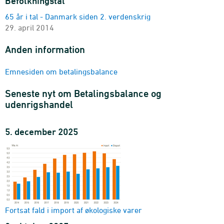
Befolkningstal
betalingsbalance
65 år i tal - Danmark siden 2. verdenskrig
poster, indtægt/udgift og land
29. april 2014
2005M01-2026M05 - Mio. kr.
Versionstabel af BBM - Betalingsbalancen månedlig
Anden information
version, poster, indtægt/udgift, land, enhed og
sæsonkorrigering
Emnesiden om betalingsbalance
2005M01-2026M05
Versionstabel af BBQ - Betalingsbalancen kvartalsvis
Seneste nyt om Betalingsbalance og
version, poster, indtægt/udgift og land
udenrigshandel
2005K1-2026K1 - Mio. kr.
Versionstabel af BBUHV - Overgangstabel for varer mellem
5. december 2025
udenrigshandel og betalingsbalance
version, poster, indtægt/udgift og land
2005M01-2026M05 - Mio. kr.
Betalingsbalancen årlig
poster, indtægt/udgift og land
2005-2025 - Mio. kr.
Fortsat fald i import af økologiske varer