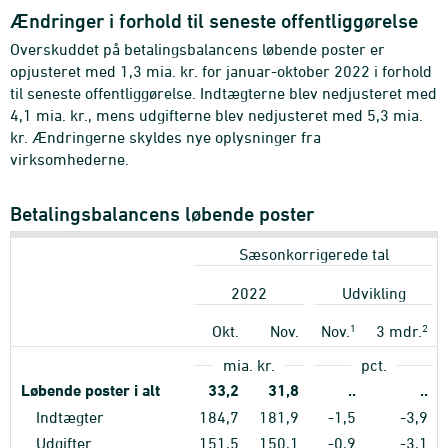
Ændringer i forhold til seneste offentliggørelse
Overskuddet på betalingsbalancens løbende poster er
opjusteret med 1,3 mia. kr. for januar-oktober 2022 i forhold
til seneste offentliggørelse. Indtægterne blev nedjusteret med
4,1 mia. kr., mens udgifterne blev nedjusteret med 5,3 mia.
kr. Ændringerne skyldes nye oplysninger fra
virksomhederne.
Betalingsbalancens løbende poster
Sæsonkorrigerede tal
2022
Udvikling
1
2
Okt.
Nov.
Nov.
3 mdr.
mia. kr.
pct.
Løbende poster i alt
33,2
31,8
..
..
Indtægter
184,7
181,9
-1,5
-3,9
Udgifter
151,5
150,1
-0,9
-3,1