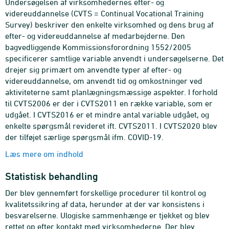
Undersøgelsen af virksomhedernes efter- og
videreuddannelse (CVTS = Continual Vocational Training
Survey) beskriver den enkelte virksomhed og dens brug af
efter- og videreuddannelse af medarbejderne. Den
bagvedliggende Kommissionsforordning 1552/2005
specificerer samtlige variable anvendt i undersøgelserne. Det
drejer sig primært om anvendte typer af efter- og
videreuddannelse, om anvendt tid og omkostninger ved
aktiviteterne samt planlægningsmæssige aspekter. I forhold
til CVTS2006 er der i CVTS2011 en række variable, som er
udgået. I CVTS2016 er et mindre antal variable udgået, og
enkelte spørgsmål revideret ift. CVTS2011. I CVTS2020 blev
der tilføjet særlige spørgsmål ifm. COVID-19.
Læs mere om indhold
Statistisk behandling
Der blev gennemført forskellige procedurer til kontrol og
kvalitetssikring af data, herunder at der var konsistens i
besvarelserne. Ulogiske sammenhænge er tjekket og blev
rettet op efter kontakt med virksomhederne. Der blev