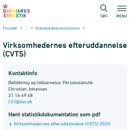
Gå
til
sidens
SØG
MENU
indhold
Forside
...
Statistik­dokument­ation
Virksomhedernes efteruddannelse
(CVTS)
Kontaktinfo
Befolkning og Uddannelse, Personstatistik
Christian Johansen
21 16 49 48
CVJ@dst.dk
Hent statistikdokumentation som pdf
Virksomhedernes efteruddannelse (CVTS) 2020