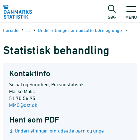
Gå
til
sidens
SØG
MENU
indhold
Forside
...
Underretninger om udsatte børn og unge
Statistisk behandling
Kontaktinfo
Social og Sundhed, Personstatistik
Marko Malic
51 70 56 95
MMC@dst.dk
Hent som PDF
Underretninger om udsatte børn og unge