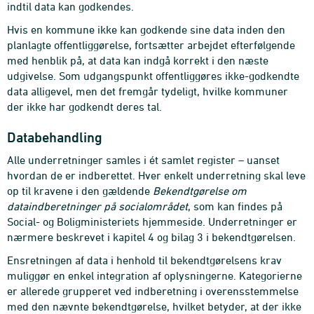
indtil data kan godkendes.
Hvis en kommune ikke kan godkende sine data inden den
planlagte offentliggørelse, fortsætter arbejdet efterfølgende
med henblik på, at data kan indgå korrekt i den næste
udgivelse. Som udgangspunkt offentliggøres ikke-godkendte
data alligevel, men det fremgår tydeligt, hvilke kommuner
der ikke har godkendt deres tal.
Databehandling
Alle underretninger samles i ét samlet register – uanset
hvordan de er indberettet. Hver enkelt underretning skal leve
op til kravene i den gældende
Bekendtgørelse om
dataindberetninger på socialområdet
, som kan findes på
Social- og Boligministeriets hjemmeside. Underretninger er
nærmere beskrevet i kapitel 4 og bilag 3 i bekendtgørelsen.
Ensretningen af data i henhold til bekendtgørelsens krav
muliggør en enkel integration af oplysningerne. Kategorierne
er allerede grupperet ved indberetning i overensstemmelse
med den nævnte bekendtgørelse, hvilket betyder, at der ikke