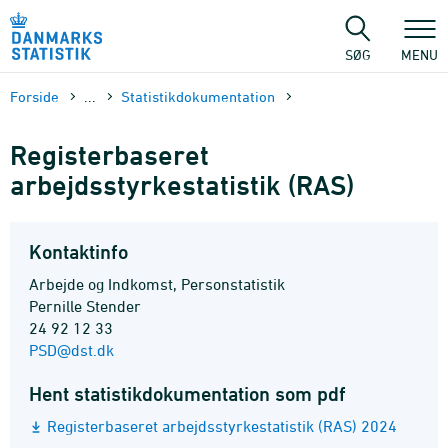
Gå
til
sidens
SØG
MENU
indhold
Forside
...
Statistik­dokument­ation
Registerbaseret
arbejdsstyrkestatistik (RAS)
Kontaktinfo
Arbejde og Indkomst, Personstatistik
Pernille Stender
24 92 12 33
PSD@dst.dk
Hent statistikdokumentation som pdf
Registerbaseret arbejdsstyrkestatistik (RAS) 2024