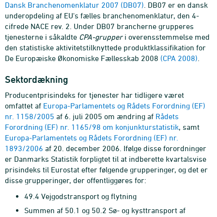
Dansk Branchenomenklatur 2007 (DB07)
. DB07 er en dansk
underopdeling af EU's fælles branchenomenklatur, den 4-
cifrede NACE rev. 2. Under DB07 brancherne grupperes
tjenesterne i såkaldte
CPA-grupper
i overensstemmelse med
den statistiske aktivitetstilknyttede produktklassifikation for
De Europæiske Økonomiske Fællesskab 2008
(CPA 2008)
.
Sektordækning
Producentprisindeks for tjenester har tidligere været
omfattet af
Europa-Parlamentets og Rådets Forordning (EF)
nr. 1158/2005
af 6. juli 2005 om ændring af
Rådets
Forordning (EF) nr. 1165/98 om konjunkturstatistik
, samt
Europa-Parlamentets og Rådets Forordning (EF) nr.
1893/2006
af 20. december 2006. Ifølge disse forordninger
er Danmarks Statistik forpligtet til at indberette kvartalsvise
prisindeks til Eurostat efter følgende grupperinger, og det er
disse grupperinger, der offentliggøres for:
49.4 Vejgodstransport og flytning
Summen af 50.1 og 50.2 Sø- og kysttransport af