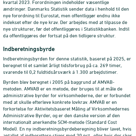
kvartal 2023. Forordningen indeholder væsentlige
ændringer. Danmarks Statistik sender data i henhold til den
nye forordning til Eurostat, men offentliggør endnu ikke
indekset efter de nye krav. Der arbejdes med at tilpasse de
nye strukturer, før det offentliggøres i Statistikbanken. Indtil
da offentliggøres der fortsat på den tidligere struktur.
Indberetningsbyrde
Indberetningsbyrden for denne statistik, baseret på 2025, er
beregnet til et samlet årligt tidsforbrug på ca. 269 timer,
svarende til 0,2 fuldtidsårsværk á 1.300 arbejdstimer.
Byrden blev beregnet i 2005 på baggrund af AMVAB-
metoden. AMVAB er en metode, der bruges til at måle de
administrative byrder for virksomhederne, der er forbundet
med at skulle efterleve konkrete lovkrav. AMVAB er en
forkortelse for Aktivitetsbaseret Måling af Virksomhedernes
Administrative Byrder, og er den danske version af den
internationalt anerkendte SCM-metode (Standard Cost
Model). En ny indberetningsbyrdeberegning bliver lavet, hvis
antallet af indberettere stiger med 20 pct., eller hvis der sker