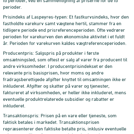
to perioder, ved en sammenligning af priserne for de to
perioder.
Prisindeks af Laspeyres-typen: Et fastkurvsindeks, hvor den
fastholdte varekurv samt vægtene hertil, stammer fra en
tidligere periode end prisreferenceperioden. Ofte vedrører
perioden for varekurven den økonomiske aktivitet i et fuldt
år. Perioden for varekurven kaldes vægtreferenceperioden.
Producentpris: Salgspris på produkter i første
omsætningsled, som oftest er salg af varer fra producent til
andre virksomheder. I producentprisindekset er den
relevante pris basisprisen, hvor moms og andre
fradragsberettigede afgifter knyttet til omsætningen ikke er
inkluderet. Afgifter og skatter på varer og tjenester,
faktureret af virksomheden, er heller ikke inkluderet, mens
eventuelle produktrelaterede subsidier og rabatter er
inkluderet.
Transaktionspris: Prisen på en vare eller tjeneste, som
faktisk betales i markedet. Transaktionsprisen
repræsenterer den faktiske betalte pris, inklusiv eventuelle