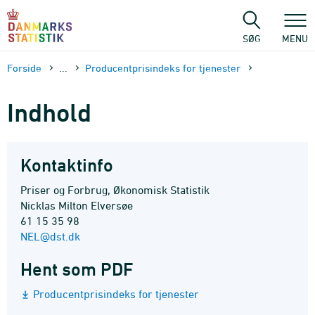
Gå
til
sidens
SØG
MENU
indhold
Forside
...
Producentprisindeks for tjenester
Indhold
Kontaktinfo
Priser og Forbrug, Økonomisk Statistik
Nicklas Milton Elversøe
61 15 35 98
NEL@dst.dk
Hent som PDF
Producentprisindeks for tjenester