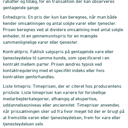
rabatter og tillæg, for en transaktion der kan observeres
gentagende gange.
Enhedspris: En pris der kun kan beregnes, når man både
kender omsætningen og antal solgte varer eller tjenester.
Prisen beregnes ved at dividere omsætning med antal solgte
enheder, til en gennemsnitspris for en mængde
sammenlignelige varer eller tjenester.
Kontraktpris: Faktisk salgspris på gentagende vare eller
tjenesteydelse til samme kunde, som specificeret i en
kontrakt mellem parter. Prisen ændres typisk ved
kontaktregulering med et specifikt indeks eller hvis
kontrakten genforhandles.
Liste timepris: Timeprisen, der er citeret hos producentens
prisliste. Liste timepriser kan variere for forskellige
medarbejderkategorier, afhængig af ekspertise,
uddannelsesniveau eller anciennitet. Timepriser anvendes
når prissætningen sker ud fra hvor meget tid der er brugt på
at fremstille varen eller tjenesteydelsen, frem for vare eller
tjenesteydelsen selv.