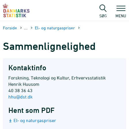
Gå
til
sidens
SØG
MENU
indhold
Forside
...
El- og naturgaspriser
Sammenlignelighed
Kontaktinfo
Forskning, Teknologi og Kultur, Erhvervsstatistik
Henrik Huusom
40 38 36 43
hhu@dst.dk
Hent som PDF
El- og naturgaspriser