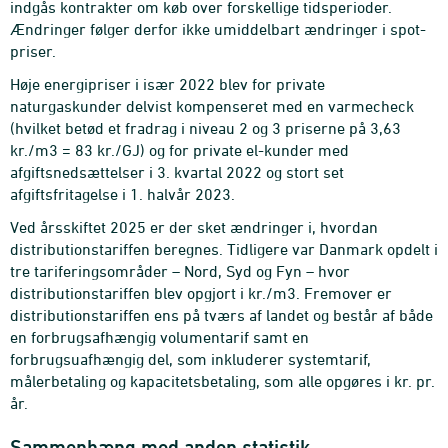
indgås kontrakter om køb over forskellige tidsperioder.
Ændringer følger derfor ikke umiddelbart ændringer i spot-
priser.
Høje energipriser i især 2022 blev for private
naturgaskunder delvist kompenseret med en varmecheck
(hvilket betød et fradrag i niveau 2 og 3 priserne på 3,63
kr./m3 = 83 kr./GJ) og for private el-kunder med
afgiftsnedsættelser i 3. kvartal 2022 og stort set
afgiftsfritagelse i 1. halvår 2023.
Ved årsskiftet 2025 er der sket ændringer i, hvordan
distributionstariffen beregnes. Tidligere var Danmark opdelt i
tre tariferingsområder – Nord, Syd og Fyn – hvor
distributionstariffen blev opgjort i kr./m3. Fremover er
distributionstariffen ens på tværs af landet og består af både
en forbrugsafhængig volumentarif samt en
forbrugsuafhængig del, som inkluderer systemtarif,
målerbetaling og kapacitetsbetaling, som alle opgøres i kr. pr.
år.
Sammenhæng med anden statistik