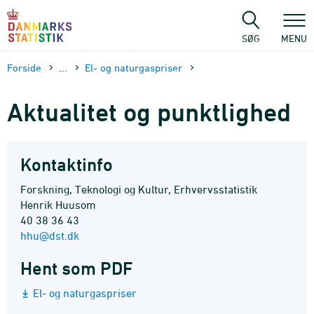
Gå
til
sidens
SØG
MENU
indhold
Forside
...
El- og naturgaspriser
Aktualitet og punktlighed
Kontaktinfo
Forskning, Teknologi og Kultur, Erhvervsstatistik
Henrik Huusom
40 38 36 43
hhu@dst.dk
Hent som PDF
El- og naturgaspriser